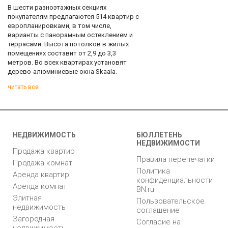
В шести разноэтажных секциях
покупателям предлагаются 514 квартир с
европланировками, в том числе,
варианты с панорамным остеклением и
террасами. Высота потолков в жилых
помещениях составит от 2,9 до 3,3
метров. Во всех квартирах установят
дерево-алюминиевые окна Skaala.
читать все
Comments are disabled
НЕДВИЖИМОСТЬ
БЮЛЛЕТЕНЬ
НЕДВИЖИМОСТИ
Продажа квартир
Правила перепечатки
Продажа комнат
Политика
Аренда квартир
конфиденциальности
Аренда комнат
BN.ru
Элитная
Пользовательское
недвижимость
соглашение