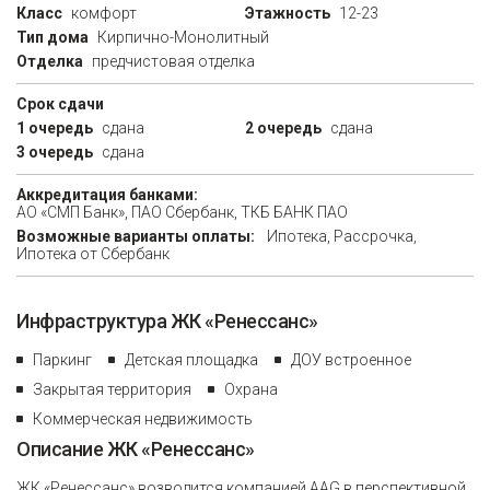
Класс
комфорт
Этажность
12-23
Тип дома
Кирпично-Монолитный
Отделка
предчистовая отделка
Срок сдачи
1 очередь
сдана
2 очередь
сдана
3 очередь
сдана
Аккредитация банками:
АО «СМП Банк», ПАО Сбербанк, ТКБ БАНК ПАО
Возможные варианты оплаты:
Ипотека, Рассрочка,
Ипотека от Сбербанк
Инфраструктура ЖК «Ренессанс»
Паркинг
Детская площадка
ДОУ встроенное
Закрытая территория
Охрана
Коммерческая недвижимость
Описание ЖК «Ренессанс»
ЖК «Ренессанс» возводится компанией AAG в перспективной