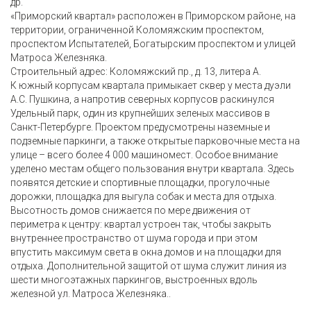
др.
«Приморский квартал» расположен в Приморском районе, на
территории, ограниченной Коломяжским проспектом,
проспектом Испытателей, Богатырским проспектом и улицей
Матроса Железняка.
Строительный адрес: Коломяжский пр., д. 13, литера А.
К южный корпусам квартала примыкает сквер у места дуэли
А.С. Пушкина, а напротив северных корпусов раскинулся
Удельный парк, один из крупнейших зеленых массивов в
Санкт-Петербурге. Проектом предусмотрены наземные и
подземные паркинги, а также открытые парковочные места на
улице – всего более 4 000 машиномест. Особое внимание
уделено местам общего пользования внутри квартала. Здесь
появятся детские и спортивные площадки, прогулочные
дорожки, площадка для выгула собак и места для отдыха.
Высотность домов снижается по мере движения от
периметра к центру: квартал устроен так, чтобы закрыть
внутреннее пространство от шума города и при этом
впустить максимум света в окна домов и на площадки для
отдыха. Дополнительной защитой от шума служит линия из
шести многоэтажных паркингов, выстроенных вдоль
железной ул. Матроса Железняка..