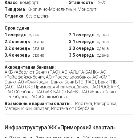
Класс
комфорт
Этажность
12-25
Тип дома
Кирпично-Монолитный, Монолит
Отделка
без отделки
Срок сдачи
1 очередь
сдана
2.1 очередь
сдана
2.2 очередь
сдана
3.1 очередь
сдана
3.2 очередь
сдана
3.3 очередь
сдана
3.4 очередь
сдана
3.5 очередь
сдана
Аккредитация банками:
АКБ «Абсолют Банк» (ПАО), АО «АЛЬФА-БАНК», АО
«Райффайзенбанк», АО «Россельхозбанк», АО «СМП
Банк», АО «ЮниКредит Банк», Банк ВТБ (ПАО), Банк ГПБ
(АО), ПАО CКБ Приморья «Примсоцбанк», ПАО РОСБАНК,
ПАО Сбербанк, ПАО «АК БАРС» БАНК, ПАО «Банк «Санкт-
Петербург», ПАО «Совкомбанк»
Возможные варианты оплаты:
Ипотека, Рассрочка,
Материнский капитал, Ипотека от Сбербанк
Инфраструктура ЖК «Приморский квартал»