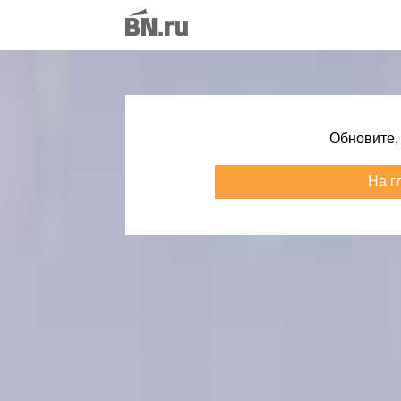
Обновите,
На г