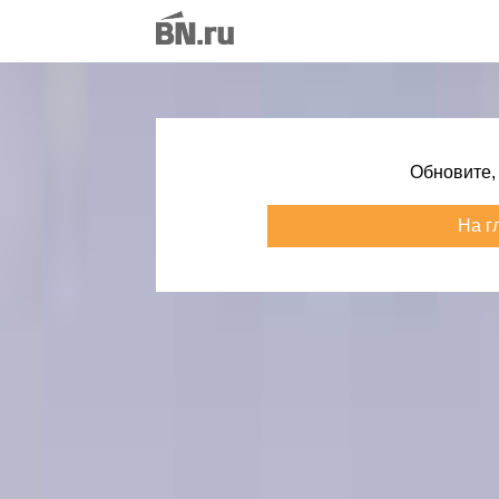
Обновите,
На г