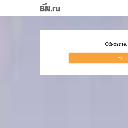
Обновите,
На г