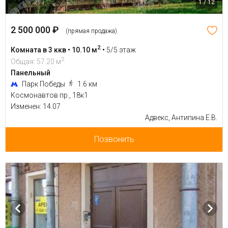
1 / 12
2 500 000 ₽
(прямая продажа)
2
Комната в 3 ккв • 10.10 м
•
5/5 этаж
2
Общая: 57.20 м
Панельный
Парк Победы
1.6 км
Космонавтов пр., 18к1
Изменен: 14.07
Адвекс, Антипина Е.В.
Позвонить