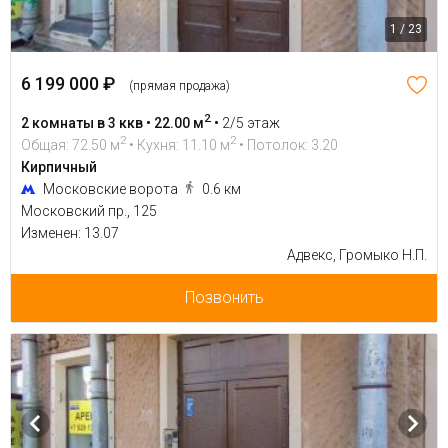
1 / 23
6 199 000 ₽
(прямая продажа)
2
2 комнаты в 3 ккв • 22.00 м
•
2/5 этаж
2
2
Общая: 72.50 м
• Кухня: 11.10 м
• Потолок: 3.20
Кирпичный
Московские ворота
0.6 км
Московский пр., 125
Изменен: 13.07
Адвекс, Громыко Н.П.
Позвонить