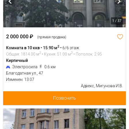
1 / 37
2 000 000 ₽
(прямая продажа)
2
Комната в 10 ккв • 15.90 м
•
6/6 этаж
2
2
Общая: 1814.00 м
• Кухня: 51.00 м
• Потолок: 2.95
Кирпичный
Электросила
0.6 км
Благодатная ул., 47
Изменен: 13.07
Адвекс, Мигунова И.В.
Позвонить