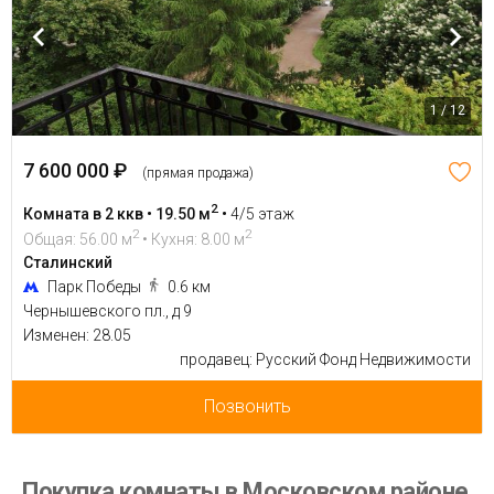
1 / 12
7 600 000 ₽
(прямая продажа)
2
Комната в 2 ккв • 19.50 м
•
4/5 этаж
2
2
Общая: 56.00 м
• Кухня: 8.00 м
Сталинский
Парк Победы
0.6 км
Чернышевского пл., д 9
Изменен: 28.05
продавец: Русский Фонд Недвижимости
Позвонить
Покупка комнаты в Московском районе