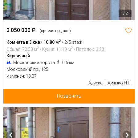
1 / 21
3 050 000 ₽
(прямая продажа)
2
Комната в 3 ккв • 10.80 м
•
2/5 этаж
2
2
Общая: 72.50 м
• Кухня: 11.10 м
• Потолок: 3.20
Кирпичный
Московские ворота
0.6 км
Московский пр., 125
Изменен: 13.07
Адвекс, Громыко Н.П.
Позвонить