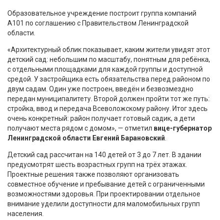
Образовательное учреждение построит группа компаний
А101 по соглашению с Правительством Ленинградской
области.
«Архитектурный облик показывает, каким жители увидят этот
детский сад: небольшим по масштабу, понятным для ребёнка,
с отдельными площадками для каждой группы и доступной
средой. У застройщика есть обязательства перед районом по
двум садам. Один уже построен, введён и безвозмездно
передан муниципалитету. Второй должен пройти тот же путь:
стройка, ввод и передача Всеволожскому району. Итог здесь
очень конкретный: район получает готовый садик, а дети
получают места рядом с домом», — отметил
вице-губернатор
Ленинградской области Евгений Барановский
.
Детский сад рассчитан на 140 детей от 3 до 7 лет. В здании
предусмотрят шесть возрастных групп на трёх этажах.
Проектные решения также позволяют организовать
совместное обучение и пребывание детей с ограниченными
возможностями здоровья. При проектировании отдельное
внимание уделили доступности для маломобильных групп
населения.