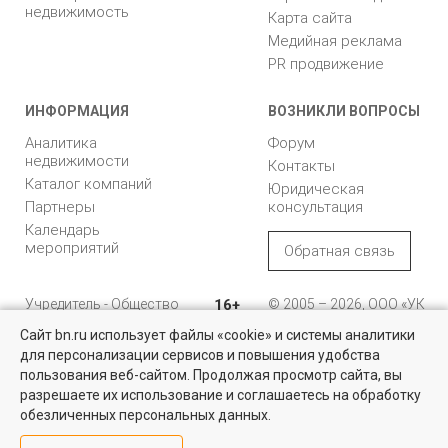
недвижимость
Карта сайта
Медийная реклама
PR продвижение
ИНФОРМАЦИЯ
ВОЗНИКЛИ ВОПРОСЫ
Аналитика
Форум
недвижимости
Контакты
Каталог компаний
Юридическая
Партнеры
консультация
Календарь
мероприятий
Обратная связь
Учредитель - Общество
16+
© 2005 – 2026, ООО «УК
с ограниченной
«БН»
Сайт bn.ru использует файлы «cookie» и системы аналитики
ответственностью
"Управляющая
196105, Санкт-
для персонализации сервисов и повышения удобства
Найти квартиру - это просто!
компания "Бюллетень
Петербург, пр. Юрия
пользования веб-сайтом. Продолжая просмотр сайта, вы
недвижимости"
Гагарина, 1
Выбирайте среди 14 тысяч проверенных вариантов на вторичом
разрешаете их использование и соглашаетесь на обработку
рынке жилья на портале BN.ru
обезличенных персональных данных.
8 (812) 331-93-56