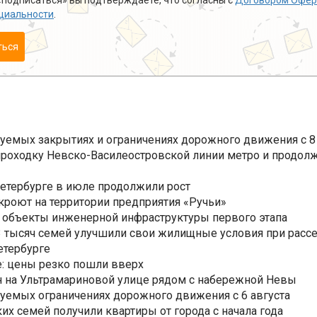
подписаться» вы подтверждаете, что согласны с
Договором Офер
циальности
.
ться
уемых закрытиях и ограничениях дорожного движения с 8 
роходку Невско-Василеостровской линии метро и продолж
Петербурге в июле продолжили рост
ткроют на территории предприятия «Ручьи»
 объекты инженерной инфраструктуры первого этапа
3,3 тысяч семей улучшили свои жилищные условия при расс
етербурге
: цены резко пошли вверх
н на Ультрамариновой улице рядом с набережной Невы
уемых ограничениях дорожного движения с 6 августа
ких семей получили квартиры от города с начала года