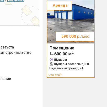
ты
и
Политикой
Аренда
590 000
р./мес.
августа
Помещение
ит строительство
2
600.00
м
Шушары
Шушары поселение, 3-й
Бадаевский проезд, 21
что это?
елении