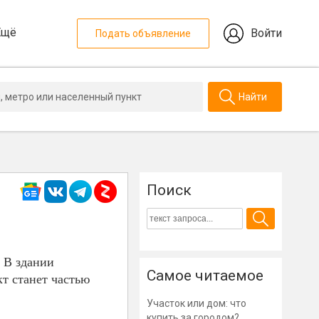
Ещё
Войти
Подать объявление
Найти
Поиск
 В здании
Самое читаемое
т станет частью
Участок или дом: что
купить за городом?