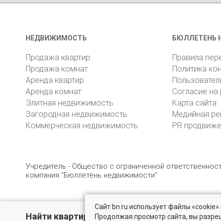
НЕДВИЖИМОСТЬ
БЮЛЛЕТЕНЬ 
Продажа квартир
Правила пер
Продажа комнат
Политика ко
Аренда квартир
Пользовател
Аренда комнат
Согласие на
Элитная недвижимость
Карта сайта
Загородная недвижимость
Медийная ре
Коммерческая недвижимость
PR продвиж
Учредитель - Общество с ограниченной ответственно
компания "Бюллетень недвижимости"
Сайт bn.ru использует файлы «cookie
© 2005 – 2026, ООО «УК «БН»
8 (812) 331-93-56
19
Найти квартиру - это просто!
Продолжая просмотр сайта, вы разре