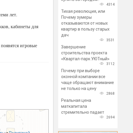
4314
Тихая революция, или
еми лет.
Почему зумеры
отказываются от новых
жков, кабинеты для
квартир в пользу старых
дач
3531
 появятся игровые
Завершение
строительства проекта
«Квартал-парк УЮТный»
3112
Почему при выборе
оконной компании все
чаще обращают внимание
не только на цену
2868
Реальная цена
маткапитала
стремительно падает
2694