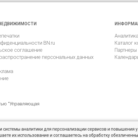
НЕДВИЖИМОСТИ
ИНФОРМА
епечатки
Аналитик
нфиденциальности BN.ru
Каталог 
ьское соглашение
Партнеры
 распространение персональных данных
Календар
клама
ение
стью "Управляющая
» и системы аналитики для персонализации сервисов и повышения 
6105, Санкт-Петербург, пр. Юрия Гагарина, 1
reklama@bn.ru
шаете их использование и соглашаетесь на обработку обезличенн