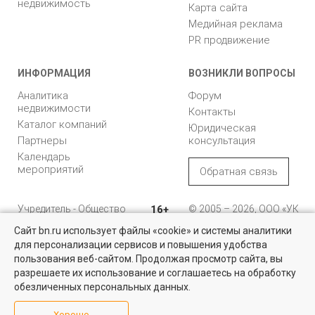
недвижимость
Карта сайта
Медийная реклама
PR продвижение
ИНФОРМАЦИЯ
ВОЗНИКЛИ ВОПРОСЫ
Аналитика
Форум
недвижимости
Контакты
Каталог компаний
Юридическая
Партнеры
консультация
Календарь
мероприятий
Обратная связь
Учредитель - Общество
16+
© 2005 – 2026, ООО «УК
с ограниченной
«БН»
Сайт bn.ru использует файлы «cookie» и системы аналитики
ответственностью
"Управляющая
196105, Санкт-
для персонализации сервисов и повышения удобства
Найти квартиру - это просто!
компания "Бюллетень
Петербург, пр. Юрия
пользования веб-сайтом. Продолжая просмотр сайта, вы
недвижимости"
Гагарина, 1
Выбирайте среди 14 тысяч проверенных вариантов на вторичом
разрешаете их использование и соглашаетесь на обработку
рынке жилья на портале BN.ru
обезличенных персональных данных.
8 (812) 331-93-56
Посмотреть объявления
Хорошо