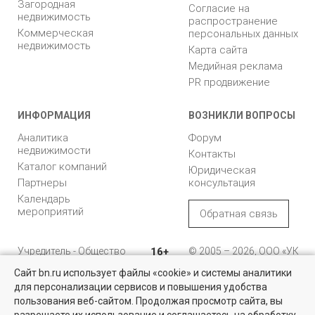
Загородная
Согласие на
недвижимость
распространение
Коммерческая
персональных данных
недвижимость
Карта сайта
Медийная реклама
PR продвижение
ИНФОРМАЦИЯ
ВОЗНИКЛИ ВОПРОСЫ
Аналитика
Форум
недвижимости
Контакты
Каталог компаний
Юридическая
Партнеры
консультация
Календарь
мероприятий
Обратная связь
Учредитель - Общество
16+
© 2005 – 2026, ООО «УК
с ограниченной
«БН»
Сайт bn.ru использует файлы «cookie» и системы аналитики
ответственностью
"Управляющая
196105, Санкт-
для персонализации сервисов и повышения удобства
Найти квартиру - это просто!
компания "Бюллетень
Петербург, пр. Юрия
пользования веб-сайтом. Продолжая просмотр сайта, вы
недвижимости"
Гагарина, 1
Выбирайте среди 14 тысяч проверенных вариантов на вторичом