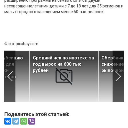
расширению программы на семьи с хотя бы двумя
несовершеннолетними детьми с 7 до 18 лет для 35 регионов и
малых городов с населением менее 50 тыс. человек.
Фото: pixabay.com
 субсидию
Средний чек по ипотеке за
Сбербанк а
ых для
год вырос на 600 тыс.
снижение с
теки
рублей
рыночной и
егодно
Поделитесь этой статьей: