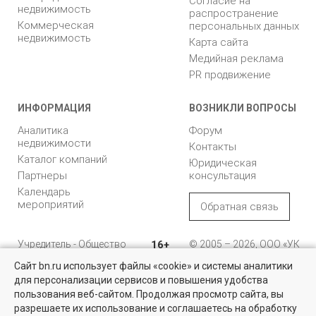
Согласие на
недвижимость
распространение
Коммерческая
персональных данных
недвижимость
Карта сайта
Медийная реклама
PR продвижение
ИНФОРМАЦИЯ
ВОЗНИКЛИ ВОПРОСЫ
Аналитика
Форум
недвижимости
Контакты
Каталог компаний
Юридическая
Партнеры
консультация
Календарь
мероприятий
Обратная связь
Учредитель - Общество
16+
© 2005 – 2026, ООО «УК
с ограниченной
«БН»
Сайт bn.ru использует файлы «cookie» и системы аналитики
ответственностью
"Управляющая
196105, Санкт-
для персонализации сервисов и повышения удобства
компания "Бюллетень
Петербург, пр. Юрия
пользования веб-сайтом. Продолжая просмотр сайта, вы
недвижимости"
Гагарина, 1
разрешаете их использование и соглашаетесь на обработку