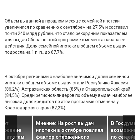
Объем выданной в прошлом месяце семейной ипотеки
увеличился по сравнению с сентябрем на 27,5% и составил
почти 240 млрд рублей, что стало рекордным показателем
для выдач Сбера по этой программе с момента начала ее
действия. Доля семейной ипотеки в общем объёме выдач
подросла на 1 п. п., до 67,7%.
В октябре регионами с наиболее значимой долей семейной
ипотеки в общем объёме выдач стали Республика Хакасия
(86,2%), Астраханская область (85%) и Ставропольский край
(84,5%). Среди регионов-лидеров по объёму выдач наиболее
высокая доля кредитов по этой программе отмечена у
Краснодарского края (82,2%).
рует
Мнение: На рост выдач
В Госдуме 
снижение
ипотеки в октябре повлиял
возможных 
по итогам
фактор отложенного
по семейно