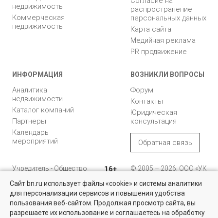
Согласие на
недвижимость
распространение
Коммерческая
персональных данных
недвижимость
Карта сайта
Медийная реклама
PR продвижение
ИНФОРМАЦИЯ
ВОЗНИКЛИ ВОПРОСЫ
Аналитика
Форум
недвижимости
Контакты
Каталог компаний
Юридическая
Партнеры
консультация
Календарь
мероприятий
Обратная связь
Учредитель - Общество
16+
© 2005 – 2026, ООО «УК
с ограниченной
«БН»
Сайт bn.ru использует файлы «cookie» и системы аналитики
ответственностью
"Управляющая
196105, Санкт-
для персонализации сервисов и повышения удобства
компания "Бюллетень
Петербург, пр. Юрия
пользования веб-сайтом. Продолжая просмотр сайта, вы
недвижимости"
Гагарина, 1
разрешаете их использование и соглашаетесь на обработку