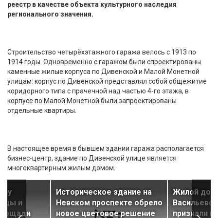
реестр в качестве объекта культурного наследия
регионального значения.
Строительство четырёхэтажного гаража велось с 1913 по
1914 годы. Одновременно с гаражом были спроектированы
каменные жилые корпуса по Дивенской и Малой Монетной
улицам: корпус по Дивенской представлял собой общежитие
коридорного типа с прачечной над частью 4-го этажа, в
корпусе по Малой Монетной были запроектированы
отдельные квартиры.
В настоящее время в бывшем здании гаража располагается
бизнес-центр, здание по Дивенской улице является
многоквартирным жилым домом.
глу
Историческое здание на
Жилой дом
лицы и
Невском проспекте обрело
Васильевск
площади
новое цветовое решение
признали п