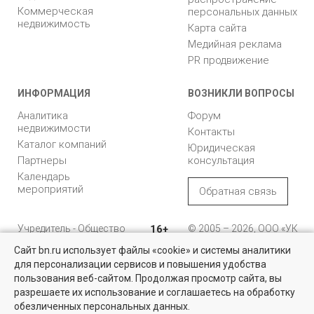
Коммерческая
персональных данных
недвижимость
Карта сайта
Медийная реклама
PR продвижение
ИНФОРМАЦИЯ
ВОЗНИКЛИ ВОПРОСЫ
Аналитика
Форум
недвижимости
Контакты
Каталог компаний
Юридическая
Партнеры
консультация
Календарь
мероприятий
Обратная связь
Учредитель - Общество
16+
© 2005 – 2026, ООО «УК
с ограниченной
«БН»
Сайт bn.ru использует файлы «cookie» и системы аналитики
ответственностью
"Управляющая
196105, Санкт-
для персонализации сервисов и повышения удобства
компания "Бюллетень
Петербург, пр. Юрия
пользования веб-сайтом. Продолжая просмотр сайта, вы
недвижимости"
Гагарина, 1
разрешаете их использование и соглашаетесь на обработку
обезличенных персональных данных.
8 (812) 331-93-56