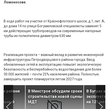
Ломоносове.
В ходе работ на участке от Краснофлотского шоссе, д.1, лит. А,
до дома 14 по улице Богумиловской специалисты заменят 5
км действующих трубопроводов на современные напорные
трубы из полиэтилена диаметром 630 мм.
Реализация проекта – важный вклад в развитие инженерной
инфраструктуры Петродворцового района города. Ввод
обновленных сетей в эксплуатацию повысит экологическую
безопасность и бесперебойность водоотведения для более
30 000 жителей – почти 25% населения района. Полностью
завершить проект планируется летом 2027 года.
ком районе
В Минстрое обсудили сроки
В Буграх вв
строительства новой сцены
эксплуатац
нальный
МДТ
на 125 мест