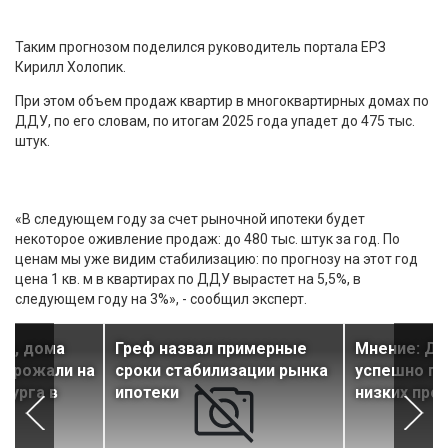
Таким прогнозом поделился руководитель портала ЕРЗ
Кирилл Холопик.
При этом объем продаж квартир в многоквартирных домах по
ДДУ, по его словам, по итогам 2025 года упадет до 475 тыс.
штук.
«В следующем году за счет рыночной ипотеки будет
некоторое оживление продаж: до 480 тыс. штук за год. По
ценам мы уже видим стабилизацию: по прогнозу на этот год
цена 1 кв. м в квартирах по ДДУ вырастет на 5,5%, в
следующем году на 3%», - сообщил эксперт.
ли, дома
Греф назвал примерные
Мнение: Д
дорожали на
сроки стабилизации рынка
успешно пр
бурга в
ипотеки
низких про