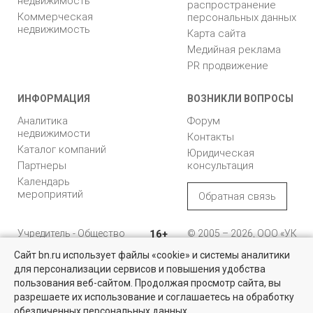
недвижимость
распространение
Коммерческая
персональных данных
недвижимость
Карта сайта
Медийная реклама
PR продвижение
ИНФОРМАЦИЯ
ВОЗНИКЛИ ВОПРОСЫ
Аналитика
Форум
недвижимости
Контакты
Каталог компаний
Юридическая
Партнеры
консультация
Календарь
мероприятий
Обратная связь
Учредитель - Общество
16+
© 2005 – 2026, ООО «УК
с ограниченной
«БН»
Сайт bn.ru использует файлы «cookie» и системы аналитики
ответственностью
"Управляющая
196105, Санкт-
для персонализации сервисов и повышения удобства
Квартиры на вторичном рынке
компания "Бюллетень
Петербург, пр. Юрия
пользования веб-сайтом. Продолжая просмотр сайта, вы
недвижимости"
Гагарина, 1
Более 10 тысяч квартир в Санкт-Петербурге и области от
разрешаете их использование и соглашаетесь на обработку
собственников и агентств недвижимости
обезличенных персональных данных.