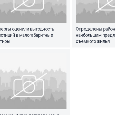
перты оценили выгодность
Определены район
естиций в малогабаритные
наибольшим пред
ртиры
съемного жилья