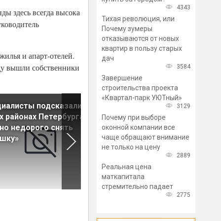
4343
ды здесь всегда высока
Тихая революция, или
уководитель
Почему зумеры
отказываются от новых
квартир в пользу старых
жилья и апарт-отелей.
дач
ду вышли собственники
3584
Завершение
строительства проекта
«Квартал-парк УЮТный»
иалисты подсказали, в
Тенденция: У арендаторов
3129
х районах Петербурга
жилья остается все меньш
Почему при выборе
о недорого снять
выбора
оконной компании все
чаще обращают внимание
ушку»
не только на цену
2889
Реальная цена
маткапитала
стремительно падает
2775