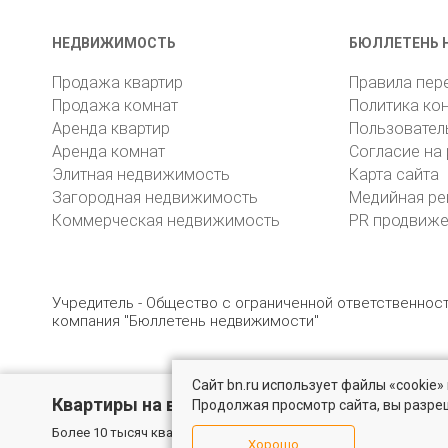
НЕДВИЖИМОСТЬ
БЮЛЛЕТЕНЬ 
Продажа квартир
Правила пер
Продажа комнат
Политика ко
Аренда квартир
Пользовател
Аренда комнат
Согласие на
Элитная недвижимость
Карта сайта
Загородная недвижимость
Медийная ре
Коммерческая недвижимость
PR продвиж
Учредитель - Общество с ограниченной ответственно
компания "Бюллетень недвижимости"
Сайт bn.ru использует файлы «cookie
© 2005 – 2026, ООО «УК «БН»
8 (812) 331-93-56
19
Квартиры на вторичном рынке
Продолжая просмотр сайта, вы разре
Более 10 тысяч квартир в Санкт-Петербурге и области от собс
Хорошо