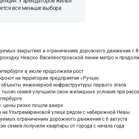
денция: У арендаторов жилья
ается все меньше выбора
уемых закрытиях и ограничениях дорожного движения с 8 
роходку Невско-Василеостровской линии метро и продолж
Петербурге в июле продолжили рост
ткроют на территории предприятия «Ручьи»
 объекты инженерной инфраструктуры первого этапа
3,3 тысяч семей улучшили свои жилищные условия при расс
етербурге
: цены резко пошли вверх
н на Ультрамариновой улице рядом с набережной Невы
уемых ограничениях дорожного движения с 6 августа
ких семей получили квартиры от города с начала года