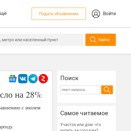
Ещё
Войти
Подать объявление
Найти
Поиск
осло на 28%
сравнению с июлем
Самое читаемое
Участок или дом: что
аренду.
купить за городом?