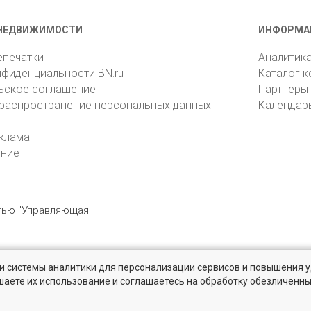
НЕДВИЖИМОСТИ
ИНФОРМА
епечатки
Аналитик
нфиденциальности BN.ru
Каталог 
ьское соглашение
Партнеры
 распространение персональных данных
Календар
клама
ение
стью "Управляющая
» и системы аналитики для персонализации сервисов и повышения 
6105, Санкт-Петербург, пр. Юрия Гагарина, 1
reklama@bn.ru
шаете их использование и соглашаетесь на обработку обезличенн
твенников и агентств недвижимости