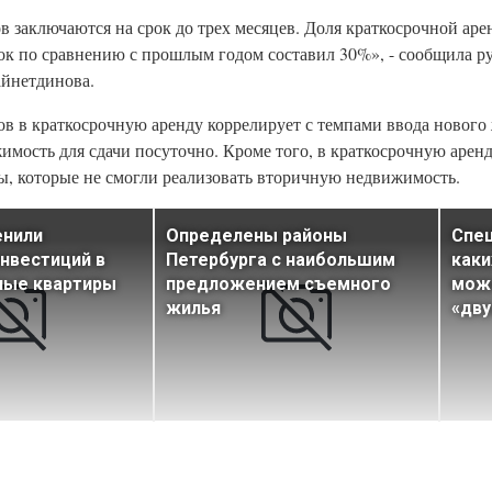
 заключаются на срок до трех месяцев. Доля краткосрочной арен
рок по сравнению с прошлым годом составил 30%», - сообщила р
айнетдинова.
ов в краткосрочную аренду коррелирует с темпами ввода нового 
мость для сдачи посуточно. Кроме того, в краткосрочную арен
цы, которые не смогли реализовать вторичную недвижимость.
енили
Определены районы
Спец
нвестиций в
Петербурга с наибольшим
каки
ные квартиры
предложением съемного
можн
жилья
«дв