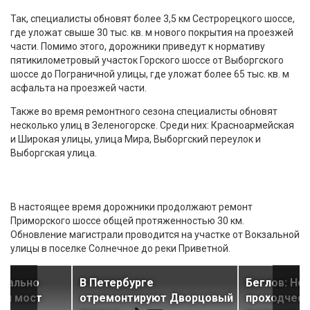
Так, специалисты обновят более 3,5 км Сестрорецкого шоссе,
где уложат свыше 30 тыс. кв. м нового покрытия на проезжей
части. Помимо этого, дорожники приведут к нормативу
пятикилометровый участок Горского шоссе от Выборгского
шоссе до Пограничной улицы, где уложат более 65 тыс. кв. м
асфальта на проезжей части.
Также во время ремонтного сезона специалисты обновят
несколько улиц в Зеленогорске. Среди них: Красноармейская
и Широкая улицы, улица Мира, Выборгский переулок и
Выборгская улица.
В настоящее время дорожники продолжают ремонт
Приморского шоссе общей протяженностью 30 км.
Обновление магистрали проводится на участке от Вокзальной
улицы в поселке Солнечное до реки Приветной.
итально
В Петербурге
Беглов: Но
ли мост
отремонтируют Дворцовый
проходчес