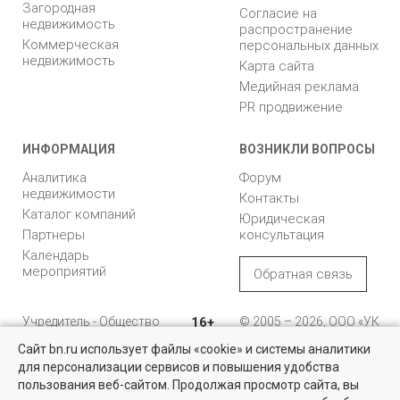
Загородная
Согласие на
недвижимость
распространение
Коммерческая
персональных данных
недвижимость
Карта сайта
Медийная реклама
PR продвижение
ИНФОРМАЦИЯ
ВОЗНИКЛИ ВОПРОСЫ
Аналитика
Форум
недвижимости
Контакты
Каталог компаний
Юридическая
Партнеры
консультация
Календарь
мероприятий
Обратная связь
Учредитель - Общество
16+
© 2005 – 2026, ООО «УК
с ограниченной
«БН»
Сайт bn.ru использует файлы «cookie» и системы аналитики
ответственностью
"Управляющая
196105, Санкт-
для персонализации сервисов и повышения удобства
компания "Бюллетень
Петербург, пр. Юрия
пользования веб-сайтом. Продолжая просмотр сайта, вы
недвижимости"
Гагарина, 1