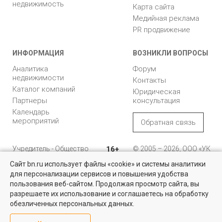
недвижимость
Карта сайта
Медийная реклама
PR продвижение
ИНФОРМАЦИЯ
ВОЗНИКЛИ ВОПРОСЫ
Аналитика
Форум
недвижимости
Контакты
Каталог компаний
Юридическая
Партнеры
консультация
Календарь
мероприятий
Обратная связь
Учредитель - Общество
16+
© 2005 – 2026, ООО «УК
с ограниченной
«БН»
Сайт bn.ru использует файлы «cookie» и системы аналитики
ответственностью
"Управляющая
196105, Санкт-
для персонализации сервисов и повышения удобства
Найти квартиру - это просто!
компания "Бюллетень
Петербург, пр. Юрия
пользования веб-сайтом. Продолжая просмотр сайта, вы
недвижимости"
Гагарина, 1
Выбирайте среди 14 тысяч проверенных вариантов на вторичом
разрешаете их использование и соглашаетесь на обработку
рынке жилья на портале BN.ru
обезличенных персональных данных.
8 (812) 331-93-56
Посмотреть объявления