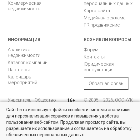
Коммерческая
персональных данных
недвижимость
Карта сайта
Медийная реклама
PR продвижение
ИНФОРМАЦИЯ
ВОЗНИКЛИ ВОПРОСЫ
Аналитика
Форум
недвижимости
Контакты
Каталог компаний
Юридическая
Партнеры
консультация
Календарь
мероприятий
Обратная связь
Учредитель - Общество
16+
© 2005 – 2026, ООО «УК
с ограниченной
«БН»
Сайт bn.ru использует файлы «cookie» и системы аналитики
ответственностью
"Управляющая
196105, Санкт-
для персонализации сервисов и повышения удобства
Найти квартиру - это просто!
компания "Бюллетень
Петербург, пр. Юрия
пользования веб-сайтом. Продолжая просмотр сайта, вы
недвижимости"
Гагарина, 1
Выбирайте среди 14 тысяч проверенных вариантов на вторичом
разрешаете их использование и соглашаетесь на обработку
рынке жилья на портале BN.ru
обезличенных персональных данных.
8 (812) 331-93-56