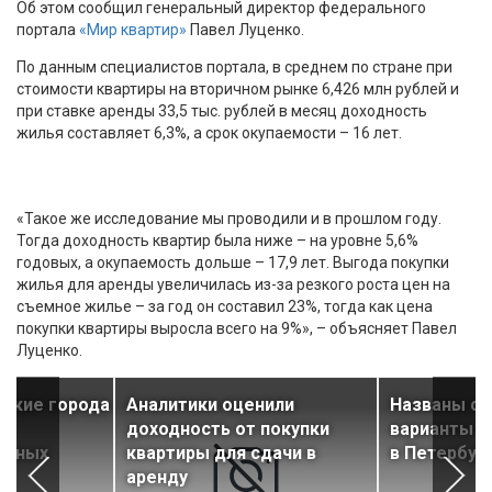
Об этом сообщил генеральный директор федерального
портала
«Мир квартир»
Павел Луценко.
По данным специалистов портала, в среднем по стране при
стоимости квартиры на вторичном рынке 6,426 млн рублей и
при ставке аренды 33,5 тыс. рублей в месяц доходность
жилья составляет 6,3%, а срок окупаемости – 16 лет.
«Такое же исследование мы проводили и в прошлом году.
Тогда доходность квартир была ниже – на уровне 5,6%
годовых, а окупаемость дольше – 17,9 лет. Выгода покупки
жилья для аренды увеличилась из-за резкого роста цен на
съемное жилье – за год он составил 23%, тогда как цена
покупки квартиры выросла всего на 9%», – объясняет Павел
Луценко.
йские города
Аналитики оценили
Названы с
ой
доходность от покупки
варианты с
ндных
квартиры для сдачи в
в Петербур
е
аренду