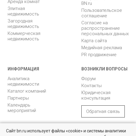
Аренда комнат
BN.ru
Элитная
Пользовательское
недвижимость
соглашение
Загородная
Согласие на
недвижимость
распространение
Коммерческая
персональных данных
недвижимость
Карта сайта
Медийная реклама
PR продвижение
ИНФОРМАЦИЯ
ВОЗНИКЛИ ВОПРОСЫ
Аналитика
Форум
недвижимости
Контакты
Каталог компаний
Юридическая
Партнеры
консультация
Календарь
мероприятий
Обратная связь
Учредитель - Общество
16+
© 2005 – 2026, ООО «УК
Сайт bn.ru использует файлы «cookie» и системы аналитики
с ограниченной
«БН»