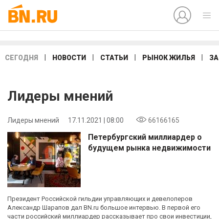
|
|
|
|
СЕГОДНЯ
НОВОСТИ
СТАТЬИ
РЫНОК ЖИЛЬЯ
ЗА
Лидеры мнений
Лидеры мнений
17.11.2021 | 08:00
66166165
Петербургский миллиардер о
будущем рынка недвижимости
Президент Российской гильдии управляющих и девелоперов
Александр Шарапов дал BN.ru большое интервью. В первой его
части российский миллиардер рассказывает про свои инвестиции,