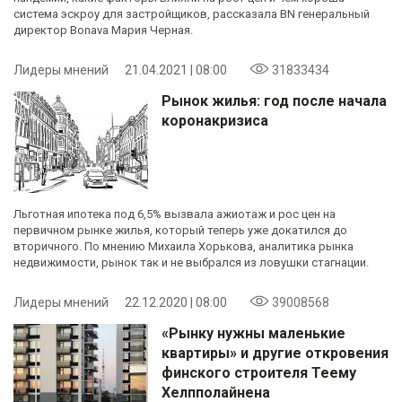
система эскроу для застройщиков, рассказала BN генеральный
директор Bonava Мария Черная.
Лидеры мнений
21.04.2021 | 08:00
31833434
Рынок жилья: год после начала
коронакризиса
Льготная ипотека под 6,5% вызвала ажиотаж и рос цен на
первичном рынке жилья, который теперь уже докатился до
вторичного. По мнению Михаила Хорькова, аналитика рынка
недвижимости, рынок так и не выбрался из ловушки стагнации.
Лидеры мнений
22.12.2020 | 08:00
39008568
«Рынку нужны маленькие
квартиры» и другие откровения
финского строителя Теему
Хелпполайнена