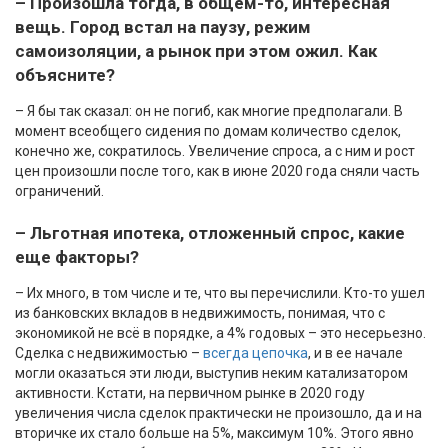
– Произошла тогда, в общем-то, интересная
вещь. Город встал на паузу, режим
самоизоляции, а рынок при этом ожил. Как
объясните?
– Я бы так сказал: он не погиб, как многие предполагали. В
момент всеобщего сидения по домам количество сделок,
конечно же, сократилось. Увеличение спроса, а с ним и рост
цен произошли после того, как в июне 2020 года сняли часть
ограничений.
– Льготная ипотека, отложенный спрос, какие
еще факторы?
– Их много, в том числе и те, что вы перечислили. Кто-то ушел
из банковских вкладов в недвижимость, понимая, что с
экономикой не всё в порядке, а 4% годовых – это несерьезно.
Сделка с недвижимостью –
всегда цепочка
, и в ее начале
могли оказаться эти люди, выступив неким катализатором
активности. Кстати, на первичном рынке в 2020 году
увеличения числа сделок практически не произошло, да и на
вторичке их стало больше на 5%, максимум 10%. Этого явно