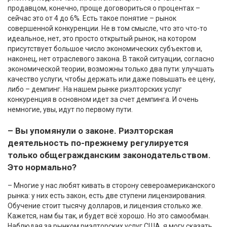
продавцом, конечно, проще договориться о процентах –
сейчас это от 4 до 6%. Есть такое понятие – рынок
совершенной конкуренции. Не в том смысле, что это что-то
идеальное, нет, это просто открытый рынок, на котором
присутствует большое число экономических субъектов и,
наконец, нет отраслевого закона. В такой ситуации, согласно
экономической теории, возможны только два пути: улучшать
качество услуги, чтобы держать или даже повышать ее цену,
либо – демпинг. На нашем рынке риэлторских услуг
конкуренция в основном идет за счет демпинга. И очень
немногие, увы, идут по первому пути.
– Вы упомянули о законе. Риэлторская
деятельность по-прежнему регулируется
только общегражданским законодательством.
Это нормально?
– Многие у нас любят кивать в сторону североамериканского
рынка: у них есть закон, есть две ступени лицензирования.
Обучение стоит тысячу долларов, и лицензия столько же.
Кажется, нам бы так, и будет всё хорошо. Но это самообман.
Наблюдая за рынком риэлторских услуг США, я могу сказать,