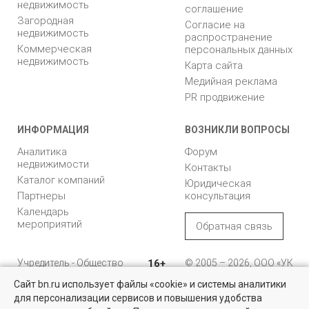
недвижимость
соглашение
Загородная
Согласие на
недвижимость
распространение
Коммерческая
персональных данных
недвижимость
Карта сайта
Медийная реклама
PR продвижение
ИНФОРМАЦИЯ
ВОЗНИКЛИ ВОПРОСЫ
Аналитика
Форум
недвижимости
Контакты
Каталог компаний
Юридическая
Партнеры
консультация
Календарь
мероприятий
Обратная связь
Учредитель - Общество
16+
© 2005 – 2026, ООО «УК
с ограниченной
«БН»
Сайт bn.ru использует файлы «cookie» и системы аналитики
ответственностью
"Управляющая
196105, Санкт-
для персонализации сервисов и повышения удобства
компания "Бюллетень
Петербург, пр. Юрия