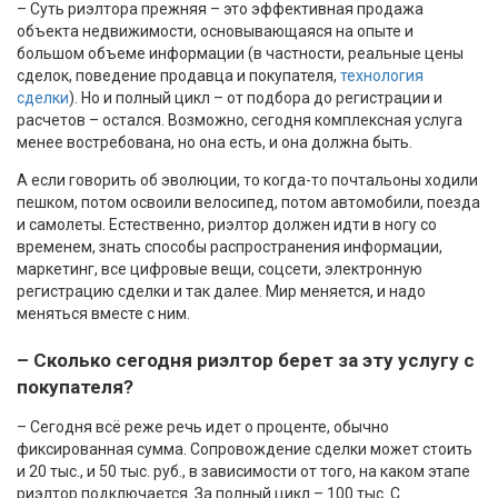
– Суть риэлтора прежняя – это эффективная продажа
объекта недвижимости, основывающаяся на опыте и
большом объеме информации (в частности, реальные цены
сделок, поведение продавца и покупателя,
технология
сделки
). Но и полный цикл – от подбора до регистрации и
расчетов – остался. Возможно, сегодня комплексная услуга
менее востребована, но она есть, и она должна быть.
А если говорить об эволюции, то когда-то почтальоны ходили
пешком, потом освоили велосипед, потом автомобили, поезда
и самолеты. Естественно, риэлтор должен идти в ногу со
временем, знать способы распространения информации,
маркетинг, все цифровые вещи, соцсети, электронную
регистрацию сделки и так далее. Мир меняется, и надо
меняться вместе с ним.
– Сколько сегодня риэлтор берет за эту услугу с
покупателя?
– Сегодня всё реже речь идет о проценте, обычно
фиксированная сумма. Сопровождение сделки может стоить
и 20 тыс., и 50 тыс. руб., в зависимости от того, на каком этапе
риэлтор подключается. За полный цикл – 100 тыс. С