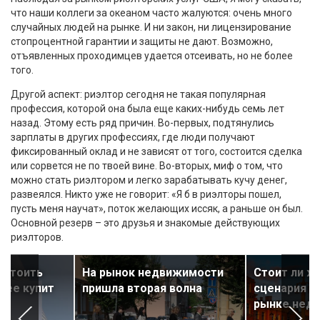
что наши коллеги за океаном часто жалуются: очень много
случайных людей на рынке. И ни закон, ни лицензирование
стопроцентной гарантии и защиты не дают. Возможно,
отъявленных проходимцев удается отсеивать, но не более
того.
Другой аспект: риэлтор сегодня не такая популярная
профессия, которой она была еще каких-нибудь семь лет
назад. Этому есть ряд причин. Во-первых, подтянулись
зарплаты в других профессиях, где люди получают
фиксированный оклад и не зависят от того, состоится сделка
или сорвется не по твоей вине. Во-вторых, миф о том, что
можно стать риэлтором и легко зарабатывать кучу денег,
развеялся. Никто уже не говорит: «Я б в риэлторы пошел,
пусть меня научат», поток желающих иссяк, а раньше он был.
Основной резерв – это друзья и знакомые действующих
риэлторов.
 стоить
На рынок недвижимости
Стоит ли ж
о ее купит
пришла вторая волна
сценария 20
рынке нед