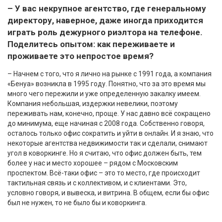
– У вас некрупное агентство, где генеральному
директору, наверное, даже иногда приходится
играть роль дежурного риэлтора на телефоне.
Поделитесь опытом: как переживаете и
проживаете это непростое время?
– Начнем с того, что я лично на рынке с 1991 года, а компания
«Бенуа» возникла в 1995 году. Понятно, что за это время мы
много чего пережили и уже определенную закалку имеем.
Компания небольшая, издержки невелики, поэтому
переживать нам, конечно, проще. У нас давно всё сокращено
до минимума, еще начиная с 2008 года. Собственно говоря,
осталось только офис сократить и уйти в онлайн. И я знаю, что
некоторые агентства недвижимости так и сделали, снимают
угол в коворкинге. Но я считаю, что офис должен быть, тем
более у нас и место хорошее – рядом с Московским
проспектом. Всё-таки офис – это то место, где происходит
тактильная связь и с коллективом, и с клиентами. Это,
условно говоря, и вывеска, и витрина. В общем, если бы офис
был не нужен, то не было бы и коворкинга.