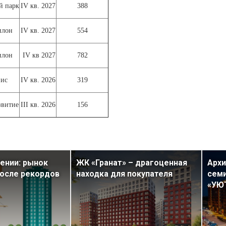
 парк
IV кв. 2027
388
илон
IV кв. 2027
554
илон
IV кв 2027
782
зис
IV кв. 2026
319
звитие
III кв. 2026
156
ении: рынок
ЖК «Гранат» – драгоценная
Архи
осле рекордов
находка для покупателя
семи
«УЮ