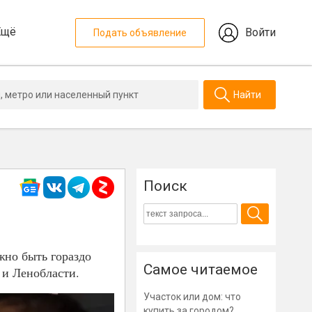
Ещё
Войти
Подать объявление
Найти
Поиск
жно быть гораздо
Самое читаемое
 и Ленобласти.
Участок или дом: что
купить за городом?