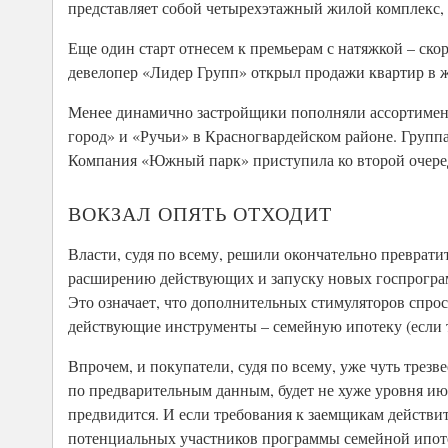
представляет собой четырехэтажный жилой комплекс, 
Еще один старт отнесем к премьерам с натяжкой – ско
девелопер «Лидер Групп» открыл продажи квартир в ж
Менее динамично застройщики пополняли ассортимент
город» и «Ручьи» в Красногвардейском районе. Групп
Компания «Южный парк» приступила ко второй очеред
ВОКЗАЛ ОПЯТЬ ОТХОДИТ
Власти, судя по всему, решили окончательно преврат
расширению действующих и запуску новых госпрограм
Это означает, что дополнительных стимуляторов спрос
действующие инструменты – семейную ипотеку (если то
Впрочем, и покупатели, судя по всему, уже чуть тре
по предварительным данным, будет не хуже уровня ию
предвидится. И если требования к заемщикам действит
потенциальных участников программы семейной ипотек