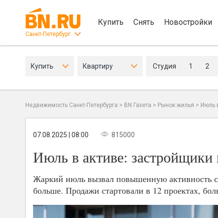
Купить
Снять
Новостройки
Санкт-Петербург
Купить
Квартиру
Студия
1
2
Недвижимость Санкт-Петербурга
>
BN Газета
>
Рынок жилья
>
Июль 
07.08.2025 | 08:00
815000
Июль в активе: застройщики 
Жаркий июль вызвал повышенную активность ср
больше. Продажи стартовали в 12 проектах, бол