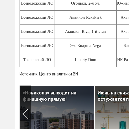
Всеволожский ЛО
Огоньки, 2-я оч.
Южный
Всеволожский ЛО
Аквилон RekaPark
Акв
Всеволожский ЛО
Аквилон Riva, 1-й этап
Акв
Всеволожский ЛО
Эко Квартал Nega
Ба
Тосненский ЛО
Liberty Dom
НК Ра
Источник: Центр аналитики BN
ция из
«Новикола» выходит на
Июнь на сниж
-парке
финишную прямую!
остужается п
»