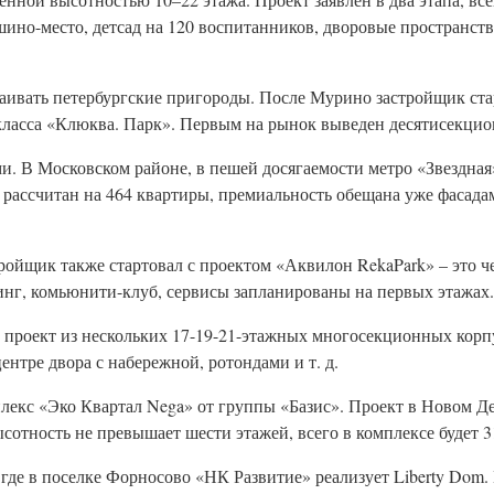
ашино-место, детсад на 120 воспитанников, дворовые пространст
аивать петербургские пригороды. После Мурино застройщик ста
класса «Клюква. Парк». Первым на рынок выведен десятисекци
. В Московском районе, в пешей досягаемости метро «Звездная
рассчитан на 464 квартиры, премиальность обещана уже фасадам
стройщик также стартовал с проектом «Аквилон RekaPark» – это 
кинг, комьюнити-клуб, сервисы запланированы на первых этажах.
проект из нескольких 17-19-21-этажных многосекционных корп
ентре двора с набережной, ротондами и т. д.
плекс «Эко Квартал Nega» от группы «Базис». Проект в Новом Де
сотность не превышает шести этажей, всего в комплексе будет 3
где в поселке Форносово «НК Развитие» реализует Liberty Dom.