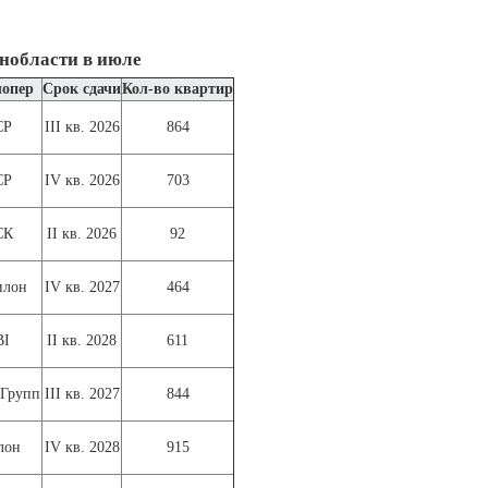
енобласти в июле
лопер
Срок сдачи
Кол-во квартир
СР
III кв. 2026
864
СР
IV кв. 2026
703
СК
II кв. 2026
92
илон
IV кв. 2027
464
BI
II кв. 2028
611
 Групп
III кв. 2027
844
лон
IV кв. 2028
915