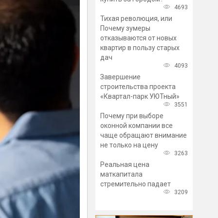
4693
Тихая революция, или
Почему зумеры
отказываются от новых
квартир в пользу старых
дач
4093
Завершение
строительства проекта
«Квартал-парк УЮТный»
3551
Почему при выборе
оконной компании все
чаще обращают внимание
не только на цену
3263
Реальная цена
маткапитала
стремительно падает
3209