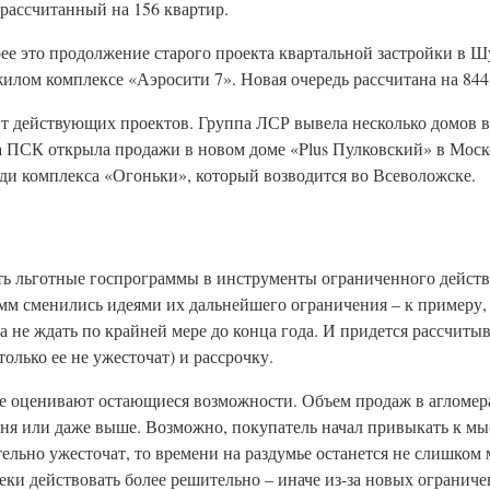
рассчитанный на 156 квартир.
рее это продолжение старого проекта квартальной застройки в Ш
илом комплексе «Аэросити 7». Новая очередь рассчитана на 84
 действующих проектов. Группа ЛСР вывела несколько домов 
а ПСК открыла продажи в новом доме «Plus Пулковский» в Моск
и комплекса «Огоньки», который возводится во Всеволожске.
ить льготные госпрограммы в инструменты ограниченного дейст
м сменились идеями их дальнейшего ограничения – к примеру, 
а не ждать по крайней мере до конца года. И придется рассчиты
лько ее не ужесточат) и рассрочку.
звее оценивают остающиеся возможности. Объем продаж в агломер
ня или даже выше. Возможно, покупатель начал привыкать к мыс
ельно ужесточат, то времени на раздумье останется не слишком 
и действовать более решительно – иначе из-за новых ограниче