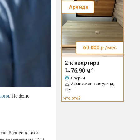
Аренда
60 000
р./мес.
2-к квартира
2
76.90
м
Озерки
Афанасьевская улица,
«1»
июня
. На фоне
что это?
екс бизнес-класса
го рассчитан на 1211