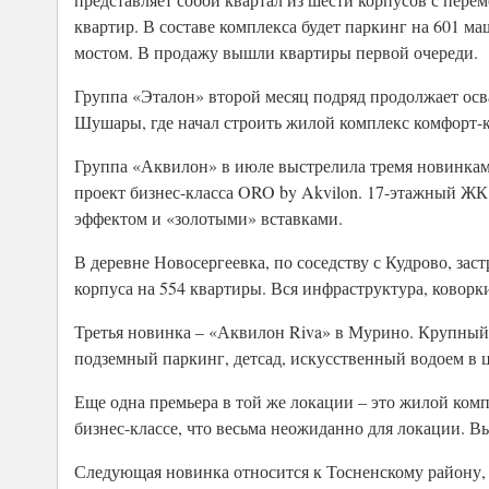
квартир. В составе комплекса будет паркинг на 601 м
мостом. В продажу вышли квартиры первой очереди.
Группа «Эталон» второй месяц подряд продолжает осв
Шушары, где начал строить жилой комплекс комфорт-
Группа «Аквилон» в июле выстрелила тремя новинками
проект бизнес-класса ORO by Akvilon. 17-этажный ЖК 
эффектом и «золотыми» вставками.
В деревне Новосергеевка, по соседству с Кудрово, за
корпуса на 554 квартиры. Вся инфраструктура, ковор
Третья новинка – «Аквилон Riva» в Мурино. Крупный 
подземный паркинг, детсад, искусственный водоем в ц
Еще одна премьера в той же локации – это жилой ком
бизнес-классе, что весьма неожиданно для локации. Вы
Следующая новинка относится к Тосненскому району, 