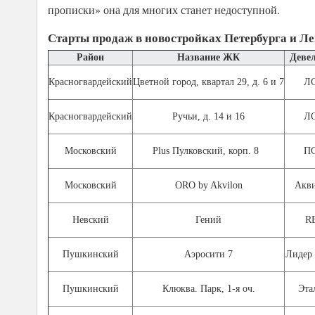
прописки» она для многих станет недоступной.
Старты продаж в новостройках Петербурга и Л
Район
Название ЖК
Деве
Красногвардейский
Цветной город, квартал 29, д. 6 и 7
Л
Красногвардейский
Ручьи, д. 14 и 16
Л
Московский
Plus Пулковский, корп. 8
П
Московский
ORO by Akvilon
Акв
Невский
Гений
R
Пушкинский
Аэросити 7
Лидер
Пушкинский
Клюква. Парк, 1-я оч.
Эта