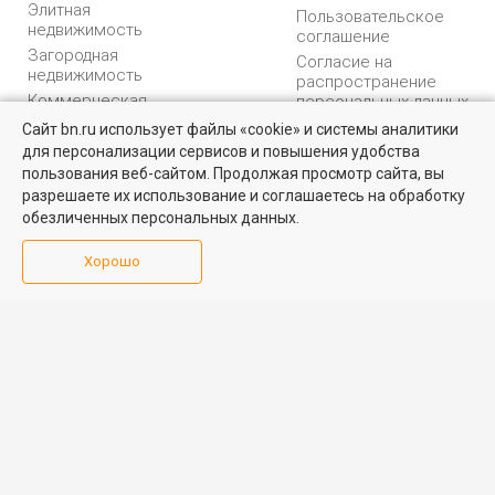
Элитная
Пользовательское
недвижимость
соглашение
Загородная
Согласие на
недвижимость
распространение
Коммерческая
персональных данных
недвижимость
Карта сайта
Сайт bn.ru использует файлы «cookie» и системы аналитики
для персонализации сервисов и повышения удобства
Медийная реклама
пользования веб-сайтом. Продолжая просмотр сайта, вы
PR продвижение
разрешаете их использование и соглашаетесь на обработку
обезличенных персональных данных.
ИНФОРМАЦИЯ
ВОЗНИКЛИ ВОПРОСЫ
Хорошо
Аналитика
Форум
недвижимости
Контакты
Каталог компаний
Юридическая
Партнеры
консультация
Календарь
мероприятий
Обратная связь
Учредитель - Общество
16+
© 2005 – 2026, ООО «УК
с ограниченной
«БН»
ответственностью