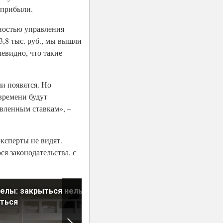
 прибыли.
ностью управления
3,8 тыс. руб., мы вышли
евидно, что такие
и появятся. Но
времени будут
явленным ставкам», –
ксперты не видят.
я законодательства, с
елы: закрыться нельзя
Инвесторы переходят с жи
ться
на коммерческую
недвижимость