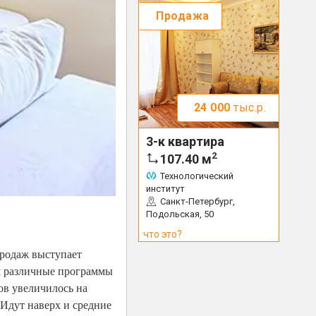
Продажа
24 000
тыс.р.
3-к квартира
2
107.40
м
Технологический
институт
Санкт-Петербург,
Подольская, 50
что это?
продаж выступает
м различные программы
тов увеличилось на
 Идут наверх и средние