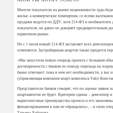
Многие покупатели на рынке недвижимости худо-бедн
жилье, а коммерческие помещения, со всеми вытекающ
продажи ведутся по ДДУ, хотя 214-ФЗ и необязателен 
покупателя: он давно не доверяет предварительным д
первичном рынке.
Но с 1 июля новый 214-ФЗ заставляет всех девелоперо
отменяется. Застройщикам апартов также придется пер
«Мы запустили новую очередь проекта с большим объе
договоренность с банком по поводу перехода на эскро
банке отвечают: пока в нем нет необходимости, у вас
(управляющая компания апарт-комплекса Valo) Конст
Представители банков говорят, что по оценке заявок
апартаментов не будет. Критерии едины – девелопер и
маркетинговые преимущества проекта и его экономика
финансированием к нам не обращались», – в свою оче
Татьяна Хоботова.