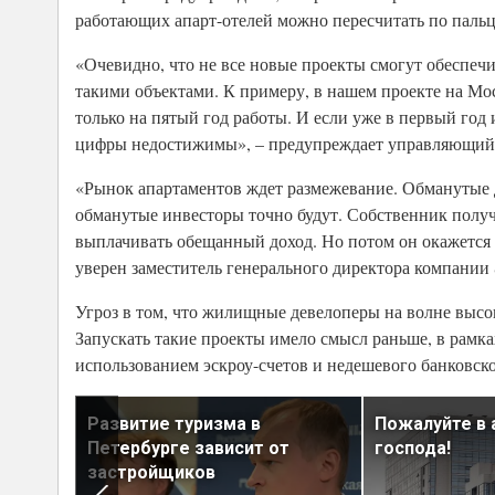
работающих апарт-отелей можно пересчитать по паль
«Очевидно, что не все новые проекты смогут обеспеч
такими объектами. К примеру, в нашем проекте на Мос
только на пятый год работы. И если уже в первый год
цифры недостижимы», – предупреждает управляющий 
«Рынок апартаментов ждет размежевание. Обманутые д
обманутые инвесторы точно будут. Собственник получи
выплачивать обещанный доход. Но потом он окажется о
уверен заместитель генерального директора компании
Угроз в том, что жилищные девелоперы на волне высок
Запускать такие проекты имело смысл раньше, в рамка
использованием эскроу-счетов и недешевого банковск
тору
Развитие туризма в
Пожалуйте в 
жимость
Петербурге зависит от
господа!
застройщиков