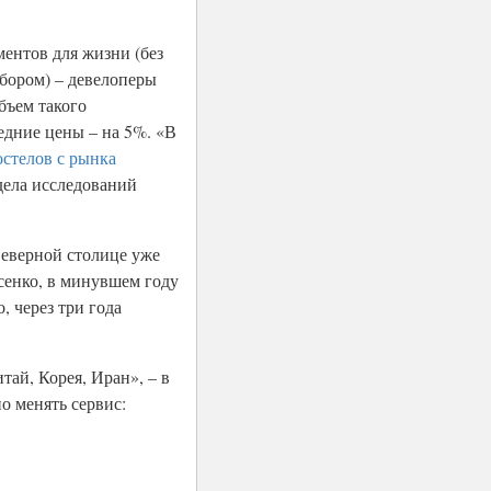
ентов для жизни (без
бором) – девелоперы
бъем такого
едние цены – на 5%. «В
остелов с рынка
дела исследований
Северной столице уже
сенко, в минувшем году
, через три года
тай, Корея, Иран», – в
о менять сервис: