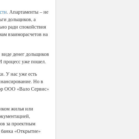
сти
. Апартаменты – не
ьги дольщиков, а
ьно ради спокойствия
мам взаиморасчетов на
в виде денег дольщиков
И процесс уже пошел.
. У нас уже есть
инансирование. Но в
ктор ООО «Вало Сервис»
щиком жилья или
документацией,
тов за проектным
и банка «Открытие»