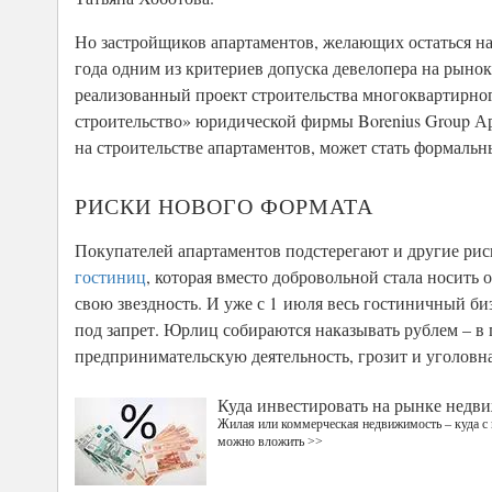
Но застройщиков апартаментов, желающих остаться на 
года одним из критериев допуска девелопера на рынок
реализованный проект строительства многоквартирног
строительство» юридической фирмы Borenius Group Ар
на строительстве апартаментов, может стать формальн
РИСКИ НОВОГО ФОРМАТА
Покупателей апартаментов подстерегают и другие риск
гостиниц
, которая вместо добровольной стала носить
свою звездность. И уже с 1 июля весь гостиничный б
под запрет. Юрлиц собираются наказывать рублем – в
предпринимательскую деятельность, грозит и уголовна
Куда инвестировать на рынке недв
Жилая или коммерческая недвижимость – куда с
можно вложить >>