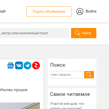
Ещё
Войти
Подать объявление
Найти
Поиск
 объемы продаж
Самое читаемое
Участок или дом: что
купить за городом?