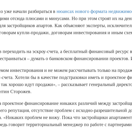
о уже начали разбираться в
нюансах нового формата недвижимо
ими отсюда плюсами и минусами. Но при этом строят их на ден
для застройщиков апартов. Как объясняют эксперты, исключител
оговорам купли-продажи, договорам инвестирования и иным схе
в переходить на эскроу-счета, а бесплатный финансовый ресурс 
естраиваться – думать о банковском финансировании проектов. 
мом инвестирования и не можем рассчитывать только на продажи
у-счета. Хотели бы в качестве подстраховки иметь и проектное ф
 и так хорошо идут продажи», – рассказывает генеральный дире
антин Сторожев.
 на проектное финансирование никаких различий между застрой
 его репутация, отсутствие проблем с исходно-разрешительной 
. «Никаких проблем не вижу. Пока что застройщики апартамен
редь говорит территориальный менеджер по работе с партнерам