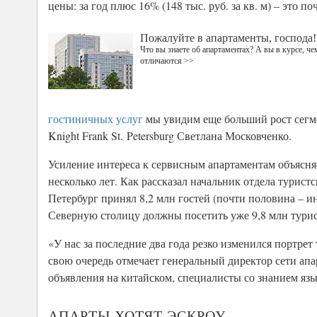
цены: за год плюс 16% (148 тыс. руб. за кв. м) – это
Пожалуйте в апартаменты, господа!
Что вы знаете об апартаментах? А вы в курсе, че
отличаются >>
гостиничных услуг
мы увидим еще больший рост сегме
Knight Frank St. Petersburg Светлана Московченко.
Усиление интереса к сервисным апартаментам объясня
несколько лет. Как рассказал начальник отдела тури
Петербург принял 8,2 млн гостей (почти половина – ин
Северную столицу должны посетить уже 9,8 млн турис
«У нас за последние два года резко изменился портрет
свою очередь отмечает генеральный директор сети апа
объявления на китайском, специалисты со знанием яз
АПАРТЫ ХОТЯТ ЭСКРОУ