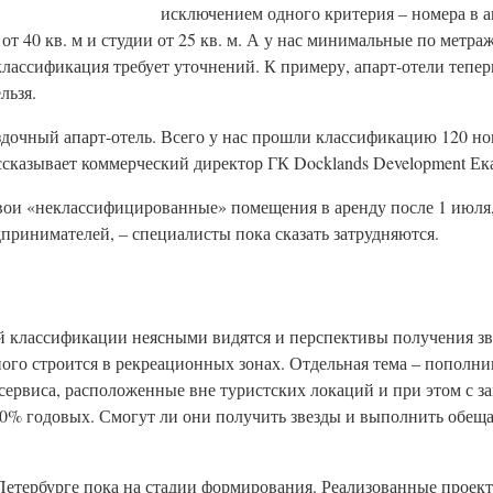
исключением одного критерия – номера в а
т 40 кв. м и студии от 25 кв. м. А у нас минимальные по метражу
классификация требует уточнений. К примеру, апарт-отели тепер
льзя.
дочный апарт-отель. Всего у нас прошли классификацию 120 но
ассказывает коммерческий директор ГК Docklands Development Е
свои «неклассифицированные» помещения в аренду после 1 июля
принимателей, – специалисты пока сказать затрудняются.
й классификации неясными видятся и перспективы получения зве
го строится в рекреационных зонах. Отдельная тема – пополни
сервиса, расположенные вне туристских локаций и при этом с 
20% годовых. Смогут ли они получить звезды и выполнить обещ
Петербурге пока на стадии формирования. Реализованные проек