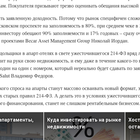
цам. Покупателя призывают трезво оценивать обещания высокой
ить заявленную доходность. Потому что рынок специфичен слож
ковском проспекте на заполняемость в 80%, при среднем чеке в 
 инвестору обещают 90% заполняемости и 17% годовых – сразу оч
проектами Becar Asset Management Group Николай Иордан.
ольщики в апарт-отелях в свете ужесточившегося 214-ФЗ вряд л
т на руки свою недвижимость, и ему даже в течение какого-то 
дин на один с номером, который нереально будет сдавать по за
 Salut Владимир Федоров.
ого спроса на апарты станут массово осваивать новый формат, э
х старых правил 214-ФЗ. А делать это в условиях ужесточившегос
ого финансирования, станет не слишком рентабельным бизнесом.
апартаменты,
Куда инвестировать на рынке
Хост
недвижимости
оста