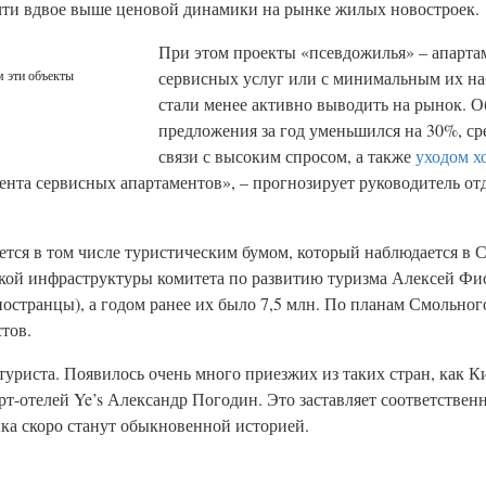
 почти вдвое выше ценовой динамики на рынке жилых новостроек.
При этом проекты «псевдожилья» – апартам
сервисных услуг или с минимальным их на
м эти объекты
стали менее активно выводить на рынок. О
предложения за год уменьшился на 30%, ср
связи с высоким спросом, а также
уходом х
нта сервисных апартаментов», – прогнозирует руководитель от
ется в том числе туристическим бумом, который наблюдается в 
стской инфраструктуры комитета по развитию туризма Алексей Фи
остранцы), а годом ранее их было 7,5 млн. По планам Смольного
тов.
 туриста. Появилось очень много приезжих из таких стран, как Ки
рт-отелей Ye’s Александр Погодин. Это заставляет соответственн
ыка скоро станут обыкновенной историей.