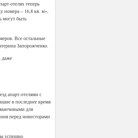
парт-отелях теперь
 номера – 16,8 кв. м»,
ь могут быть
меров. Все остальные
катерина Запорожченко.
, даже
зд апарт-отелями с
вшие в последнее время
заманчивыми для
ания перед инвесторами
ты успешно