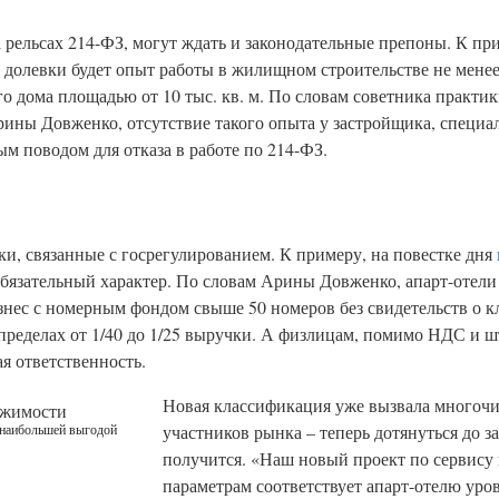
рельсах 214-ФЗ, могут ждать и законодательные препоны. К при
 долевки будет опыт работы в жилищном строительстве не менее
о дома площадью от 10 тыс. кв. м. По словам советника практ
ины Довженко, отсутствие такого опыта у застройщика, специ
ым поводом для отказа в работе по 214-ФЗ.
и, связанные с госрегулированием. К примеру, на повестке дня
 обязательный характер. По словам Арины Довженко, апарт-отел
изнес с номерным фондом свыше 50 номеров без свидетельств о 
 пределах от 1/40 до 1/25 выручки. А физлицам, помимо НДС и 
я ответственность.
Новая классификация уже вызвала многоч
ижимости
участников рынка – теперь дотянуться до за
 наибольшей выгодой
получится. «Наш новый проект по сервису
параметрам соответствует апарт-отелю уров