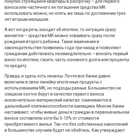
покупке строящейся квартиры в рассрочку – для первого
взноса или частичного ее погашения средства МК
использовать можно, но опять же лишь по достижении трех
лет вторым малышом.
А вот когда речь заходит об ипотеке, то ситуация сразу
меняется – средства МК можно осваивать сразу после
рождения второго ребенка. Такие изменения в
законодательстве появились года три назад и позволяют
гражданам действовать незамедлительно – вносить первый
взнос по ипотеке, гасить часть основного долга или проценты
по кредиту.
Правда, и здесь есть нюансы. Почти все банки давно
включили в свою линейку ипотечные продукты с
использованием МК, но подходы разные. Большинство не
слишком охотно берут в качестве первого взноса
исключительно материнский капитал: сомневаются в
дальнейшей платежеспособности заемщика. Многие банки
настаивают, чтобы живые деньги граждан в первоначальном
взносе составляли хотя бы 5-10% от стоимости
приобретаемого жилья. Так что без собственных накоплений
в большинстве случаев будет не обойтись. Как утверждают