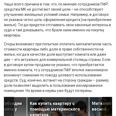
Чаще всего причина в том, что, по мнению сотрудников ПФР,
средства МК не достигают своей цели – не способствуют
улучшению жилищных условий семьи. Например, в договоре
не указана четко цель оформления кредита (на приобретение
жилья). Тогда придется отстаивать свои законные интересы в
суде и там доказывать, что брали заем именно на покупку
квартиры.
Споры возникают при попытках оплатить маткапиталом часть
стоимости квартиры либо долю в праве собственности на
жилье, когда в качестве доли выступает комната или даже
две – это актуально для коммунальной столицы страны. Если
в договоре купли-продажи не указано, что приобретается
именно комната, то у сотрудников ПФР вполне закономерно
возникнут сомнения по поводу целевого использования
средств. Суд, конечно, встанет на сторону граждан – размер
доли позволяет выделить в пользование изолированное
помещение. Но время и нервы уже будут потеряны.
 субсидии
Как купить квартиру с
Маткапитал
х взять у
помощью материнского
весной
капитала