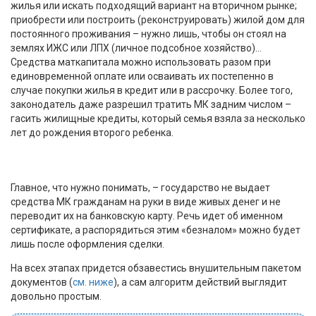
жилья или искать подходящий вариант на вторичном рынке;
приобрести или построить (реконструировать) жилой дом для
постоянного проживания – нужно лишь, чтобы он стоял на
землях ИЖС или ЛПХ (личное подсобное хозяйство)...
Средства маткапитала можно использовать разом при
единовременной оплате или осваивать их постепенно в
случае покупки жилья в кредит или в рассрочку. Более того,
законодатель даже разрешил тратить МК задним числом –
гасить жилищные кредиты, который семья взяла за несколько
лет до рождения второго ребенка.
Главное, что нужно понимать, – государство не выдает
средства МК гражданам на руки в виде живых денег и не
переводит их на банковскую карту. Речь идет об именном
сертификате, а распорядиться этим «безналом» можно будет
лишь после оформления сделки.
На всех этапах придется обзавестись внушительным пакетом
документов (
см. ниже
), а сам алгоритм действий выглядит
довольно простым.