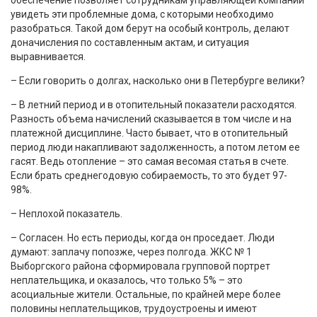
обеспечение позволяет сотрудникам управляющей компании
увидеть эти проблемные дома, с которыми необходимо
разобраться. Такой дом берут на особый контроль, делают
доначисления по составленным актам, и ситуация
выравнивается.
– Если говорить о долгах, насколько они в Петербурге велики?
– В летний период и в отопительный показатели расходятся.
Разность объема начислений сказывается в том числе и на
платежной дисциплине. Часто бывает, что в отопительный
период люди накапливают задолженность, а потом летом ее
гасят. Ведь отопление – это самая весомая статья в счете.
Если брать среднегодовую собираемость, то это будет 97-
98%.
– Неплохой показатель.
– Согласен. Но есть периоды, когда он проседает. Люди
думают: заплачу попозже, через полгода. ЖКС № 1
Выборгского района сформировала групповой портрет
неплательщика, и оказалось, что только 5% – это
асоциальные жители. Остальные, по крайней мере более
половины неплательщиков, трудоустроены и имеют