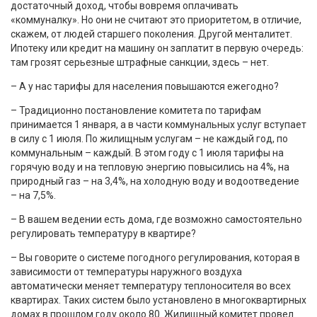
достаточный доход, чтобы вовремя оплачивать
«коммуналку». Но они не считают это приоритетом, в отличие,
скажем, от людей старшего поколения. Другой менталитет.
Ипотеку или кредит на машину он заплатит в первую очередь:
там грозят серьезные штрафные санкции, здесь – нет.
– А у нас тарифы для населения повышаются ежегодно?
– Традиционно постановление комитета по тарифам
принимается 1 января, а в части коммунальных услуг вступает
в силу с 1 июля. По жилищным услугам – не каждый год, по
коммунальным – каждый. В этом году с 1 июля тарифы на
горячую воду и на тепловую энергию повысились на 4%, на
природный газ – на 3,4%, на холодную воду и водоотведение
– на 7,5%.
– В вашем ведении есть дома, где возможно самостоятельно
регулировать температуру в квартире?
– Вы говорите о системе погодного регулирования, которая в
зависимости от температуры наружного воздуха
автоматически меняет температуру теплоносителя во всех
квартирах. Таких систем было установлено в многоквартирных
домах в прошлом году около 80. Жилищный комитет провел