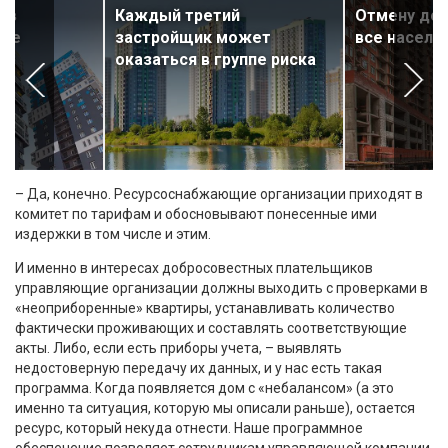
 в
Каждый третий
Отмену дол
уже
застройщик может
все населе
оказаться в группе риска
– Да, конечно. Ресурсоснабжающие организации приходят в
комитет по тарифам и обосновывают понесенные ими
издержки в том числе и этим.
И именно в интересах добросовестных плательщиков
управляющие организации должны выходить с проверками в
«неоприборенные» квартиры, устанавливать количество
фактически проживающих и составлять соответствующие
акты. Либо, если есть приборы учета, – выявлять
недостоверную передачу их данных, и у нас есть такая
программа. Когда появляется дом с «небалансом» (а это
именно та ситуация, которую мы описали раньше), остается
ресурс, который некуда отнести. Наше программное