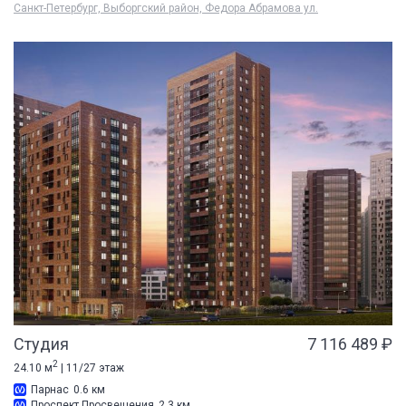
Санкт-Петербург, Выборгский район, Федора Абрамова ул.
Студия
7 116 489 ₽
2
24.10 м
| 11/27 этаж
Парнас
0.6 км
Проспект Просвещения
2.3 км