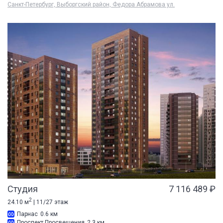
Санкт-Петербург, Выборгский район, Федора Абрамова ул.
Студия
7 116 489 ₽
2
24.10 м
| 11/27 этаж
Парнас
0.6 км
Проспект Просвещения
2.3 км