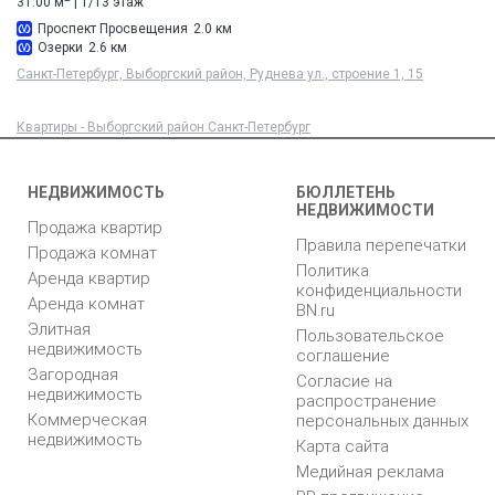
31.00 м
| 1/13 этаж
Проспект Просвещения
2.0 км
Озерки
2.6 км
Санкт-Петербург, Выборгский район, Руднева ул., строение 1, 15
Квартиры - Выборгский район Санкт-Петербург
НЕДВИЖИМОСТЬ
БЮЛЛЕТЕНЬ
НЕДВИЖИМОСТИ
Продажа квартир
Правила перепечатки
Продажа комнат
Политика
Аренда квартир
конфиденциальности
Аренда комнат
BN.ru
Элитная
Пользовательское
недвижимость
соглашение
Загородная
Согласие на
недвижимость
распространение
Коммерческая
персональных данных
недвижимость
Карта сайта
Медийная реклама