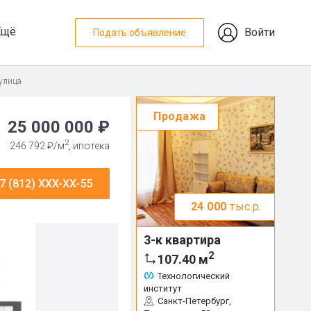
Ещё
Войти
Подать объявление
 улица
Продажа
25 000 000 ₽
2
246 792 ₽/м
, ипотека
7 (812) XXX-XX-55
24 000
тыс.р.
3-к квартира
2
107.40
м
Технологический
институт
Санкт-Петербург,