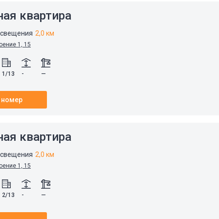
ная квартира
освещения
2,0 км
оение 1, 15
1/13
-
—
 номер
ная квартира
освещения
2,0 км
оение 1, 15
2/13
-
—