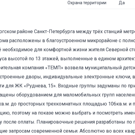
Охрана территории
Да
ргском районе Санкт-Петербурга между трёх станций метр
Дома расположены в благоустроенном микрорайоне с пол
сё необходимое для комфортной жизни жителя Северной ст
уса высотой по 13 этажей, выполненные в едином архитект
оительная компания «ТЕМП» возвела муниципальный детск
устроенные дворы, индивидуальные электронные ключи,
и для ЖК «Руднева, 15». Входные группы задуманы по пр
нащены оборудованием для маломобильных групп населени
в.м. до просторных трехкомнатных площадью 106кв.м. и 
цию, поэтому на показе можно выбрать и посмотреть имен
зу после оплаты. Планировочные решения разработаны по 
щие запросам современной семьи. Абсолютно во всех ква