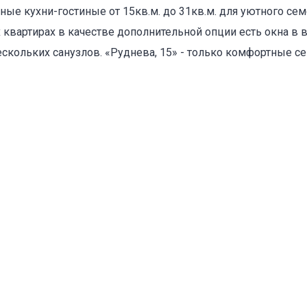
ые кухни-гостиные от 15кв.м. до 31кв.м. для уютного се
вартирах в качестве дополнительной опции есть окна в в
ескольких санузлов. «Руднева, 15» - только комфортные с
оваться на объявление
Объект не продается (не сдается)
Указанные характеристики отличаются от фактических