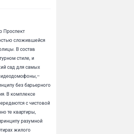
о Проспект
ностью сложившейся
олицы. В состав
урном стиле, и
ий сад для самых
 видеодомофоны,–
инципу без барьерного
я. В комплексе
передаются с чистовой
но те квартиры,
принципу разумной
ртирах жилого