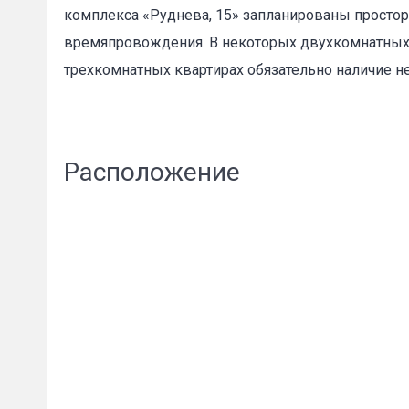
комплекса «Руднева, 15» запланированы просторн
времяпровождения. В некоторых двухкомнатных к
трехкомнатных квартирах обязательно наличие н
Пожал
Расположение
Ваше имя
E-mail
*