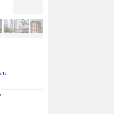
, 15
т