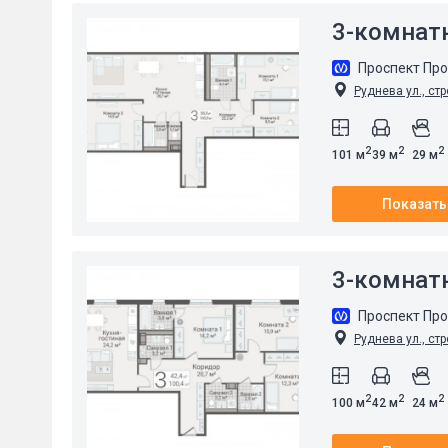
3-комнат
Проспект Пр
Руднева ул., стр
2
2
2
101 м
39 м
29 м
Показать
3-комнат
Проспект Пр
Руднева ул., стр
2
2
2
100 м
42 м
24 м