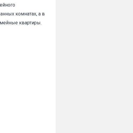
мейного
анных комнатах, а в
емейные квартиры.
✕