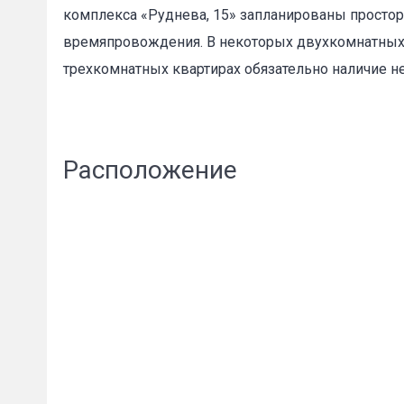
комплекса «Руднева, 15» запланированы просторн
времяпровождения. В некоторых двухкомнатных к
трехкомнатных квартирах обязательно наличие н
Пожал
Расположение
Ваше имя
E-mail
*