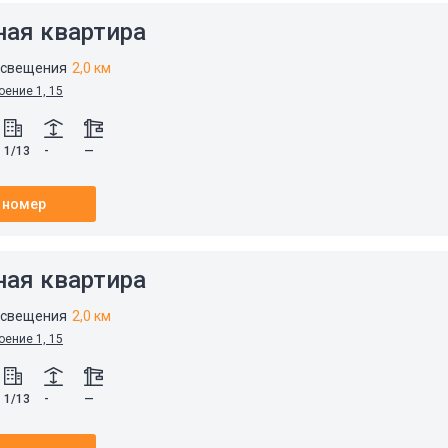
ная квартира
освещения
2,0 км
оение 1, 15
1/13
-
—
 номер
ная квартира
освещения
2,0 км
оение 1, 15
1/13
-
—