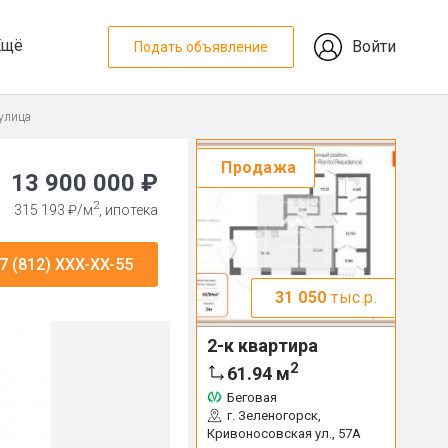
Ещё
Войти
Подать объявление
 улица
Продажа
13 900 000 ₽
2
315 193 ₽/м
, ипотека
7 (812) XXX-XX-55
31 050
тыс.р.
2-к квартира
2
61.94
м
Беговая
г. Зеленогорск,
Кривоносовская ул., 57А