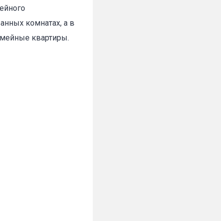
мейного
анных комнатах, а в
емейные квартиры.
✕