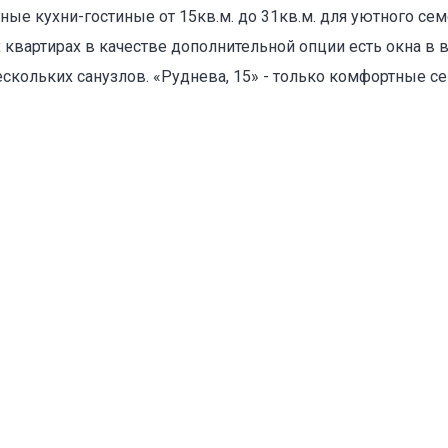
ые кухни-гостиные от 15кв.м. до 31кв.м. для уютного се
вартирах в качестве дополнительной опции есть окна в в
ескольких санузлов. «Руднева, 15» - только комфортные с
оваться на объявление
Объект не продается (не сдается)
Указанные характеристики отличаются от фактических