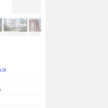
, 15
т