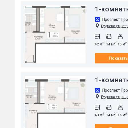
1-комнат
Проспект Пр
Руднева ул., стр
2
2
2
42 м
14 м
15 м
Показать
1-комнат
Проспект Пр
Руднева ул., стр
2
2
2
43 м
14 м
16 м