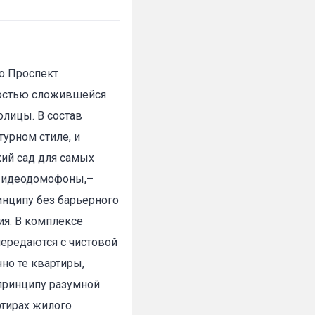
о Проспект
ностью сложившейся
олицы. В состав
урном стиле, и
ий сад для самых
 видеодомофоны,–
инципу без барьерного
я. В комплексе
передаются с чистовой
но те квартиры,
принципу разумной
ртирах жилого