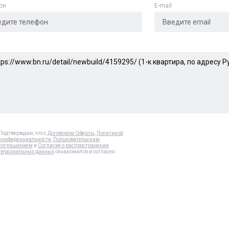
он
E-mail
Подтверждаю, что с
Договором Оферты
,
Политикой
конфиденциальности
,
Пользовательским
соглашением
и
Согласие о распространении
персональных данных
ознакомился и согласен