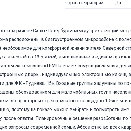
Охрана территории
Да
ргском районе Санкт-Петербурга между трёх станций метр
Дома расположены в благоустроенном микрорайоне с пол
сё необходимое для комфортной жизни жителя Северной ст
уса высотой по 13 этажей, выполненные в едином архитект
оительная компания «ТЕМП» возвела муниципальный детск
устроенные дворы, индивидуальные электронные ключи,
и для ЖК «Руднева, 15». Входные группы задуманы по пр
нащены оборудованием для маломобильных групп населени
в.м. до просторных трехкомнатных площадью 106кв.м. и 
цию, поэтому на показе можно выбрать и посмотреть имен
зу после оплаты. Планировочные решения разработаны по 
щие запросам современной семьи. Абсолютно во всех ква