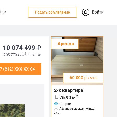
Ещё
Войти
Подать объявление
Аренда
10 074 499 ₽
2
205 770 ₽/м
, ипотека
7 (812) XXX-XX-04
60 000
р./мес.
2-к квартира
2
76.90
м
Озерки
Афанасьевская улица,
«1»