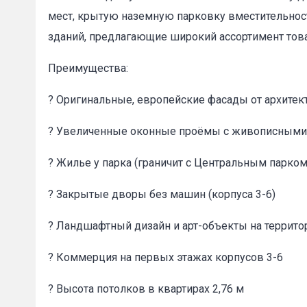
мест, крытую наземную парковку вместительно
зданий, предлагающие широкий ассортимент това
Преимущества:
? Оригинальные, европейские фасады от архите
Пожал
? Увеличенные оконные проёмы с живописными 
Ваше имя
? Жилье у парка (граничит с Центральным парко
? Закрытые дворы без машин (корпуса 3-6)
E-mail
*
? Ландшафтный дизайн и арт-объекты на террито
? Коммерция на первых этажах корпусов 3-6
? Высота потолков в квартирах 2,76 м