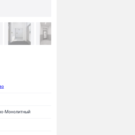
во
но-Монолитный