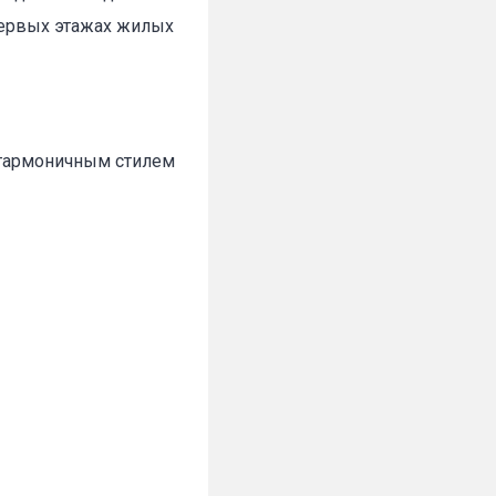
первых этажах жилых
 гармоничным стилем
✕