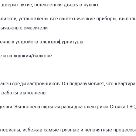
двери глухие, остекленная дверь в кухню.
плиткой, установлены все сантехнические приборы, выпол
рычажные смесители.
нечных устройств электрофурнитуры.
е и на лоджии/балконе.
нен среди застройщиков. Он подразумевает, что квартир
е работы выполнены.
лки. Выполнена скрытая разводка электрики. Стояка ГВС/
атериалы, избежав самые грязные и неприятные процессы,