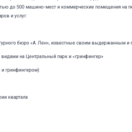
стью до 500 машино-мест и коммерческие помещения на 
ров и услуг.
ктурного бюро «А. Лен», известные своим выдержанным и
оваться на объявление
видами на Центральный парк и «гринфингер»
м и гринфингером)
рии квартала
Объект не продается (не сдается)
Указанные характеристики отличаются от фактических