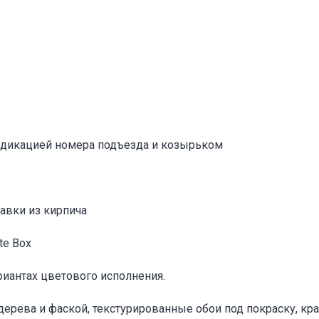
Адрес указан неверно
Цена указана неверно
Другое
е
*
индикацией номера подъезда и козырьком
Отменить
Отправить
авки из кирпича
te Box
риантах цветового исполнения.
 дерева и фаской, текстурированные обои под покраску, к