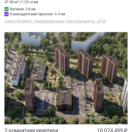
2
47.43 м
| 1/23 этаж
Беговая
5.8 км
Комендантский проспект
6.9 км
Санкт-Петербург, Приморский район, Юнтоловский пр., 43-55
2-комнатная квартира
10 074 499 ₽