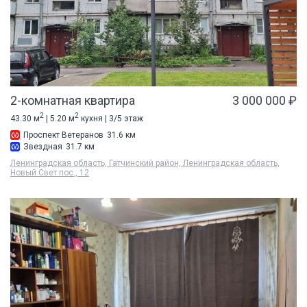
2-комнатная квартира
3 000 000 ₽
2
2
43.30 м
| 5.20 м
кухня | 3/5 этаж
Проспект Ветеранов
31.6 км
Звездная
31.7 км
Ленинградская область, Гатчинский район, Ленинградская область,
Новый Свет пос., 12