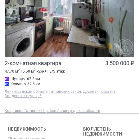
2-комнатная квартира
3 500 000 ₽
2
2
47.70 м
| 5.50 м
кухня | 5/5 этаж
Шушары
62.2 км
Купчино
62.5 км
Ленинградская область, Гатчинский район, Дружная Горка пгт.,
Введенского ул., д 6
Квартиры - Гатчинский район Ленинградская область
НЕДВИЖИМОСТЬ
БЮЛЛЕТЕНЬ
НЕДВИЖИМОСТИ