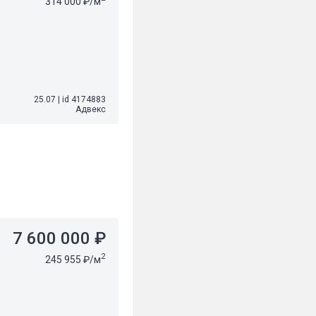
314 000 ₽/м
25.07
|
id 4174883
Адвекс
7 600 000 ₽
2
245 955 ₽/м