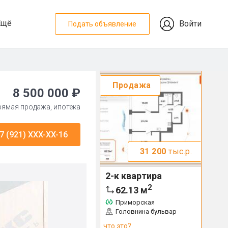
Ещё
Войти
Подать объявление
Продажа
8 500 000 ₽
прямая продажа, ипотека
7 (921) XXX-XX-16
31 200
тыс.р.
2-к квартира
2
62.13
м
Приморская
Головнина бульвар
что это?