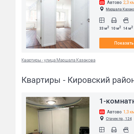
Автово
2,3 к
Маршала Казако
2
2
2
33 м
10 м
14 м
Показать
Квартиры - улица Маршала Казакова
Квартиры - Кировский райо
1-комнат
Автово
1,3 к
Стачек пр., 124