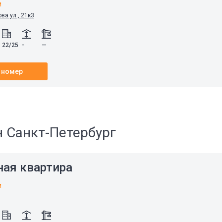
м
ва ул., 21к3
22/25
-
—
 номер
н Санкт-Петербург
ная квартира
м