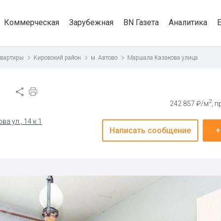
Коммерческая
Зарубежная
BN Газета
Аналитика
квартиры
Кировский район
м. Автово
Маршала Казакова улица
2
242 857 ₽/м
, 
а ул., 14 к 1
Написать сообщение
+