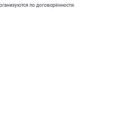
организуются по договорённости.
оваться на объявление
Объект не продается (не сдается)
Указанные характеристики отличаются от фактических