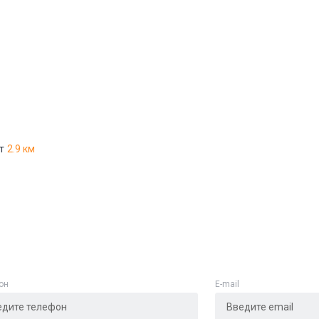
Адрес указан неверно
Цена указана неверно
Другое
е
*
т
2.9 км
Отменить
Отправить
он
E-mail