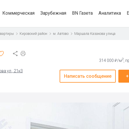
Коммерческая
Зарубежная
BN Газета
Аналитика
квартиры
Кировский район
м. Автово
Маршала Казакова улица
2
314 000 ₽/м
, 
ва ул., 21к3
Написать сообщение
+