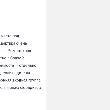
 место под
Квартира очень
ля • Ремонт «под
но. • Сразу 2
тоимость — отдельно
: если ездите на
ронняя входная группа
ре, никаких сюрпризов.