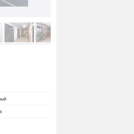
ный
а