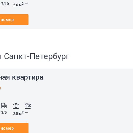
7/10
—
2
2.6 м
 номер
н Санкт-Петербург
ная квартира
м
3/5
—
2
2.5 м
 номер