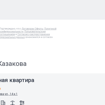
Подтверждаю, что с
Договором Оферты
,
Политикой
конфиденциальности
,
Пользовательским
соглашением
и
Согласие о распространении
персональных данных
ознакомился и согласен
Казакова
ная квартира
м
а ул., 14 к 1