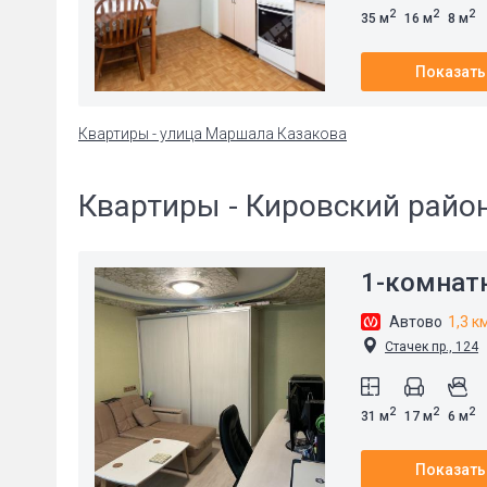
2
2
2
35 м
16 м
8 м
Показать
Квартиры - улица Маршала Казакова
Квартиры - Кировский райо
1-комнат
Автово
1,3 к
Стачек пр., 124
2
2
2
31 м
17 м
6 м
Показать