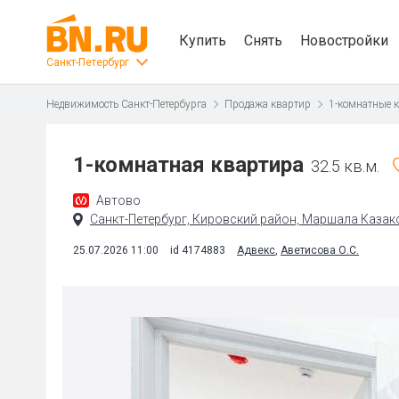
Купить
Снять
Новостройки
Санкт-Петербург
Недвижимость Санкт-Петербурга
Продажа квартир
1-комнатные 
1-комнатная квартира
32.5 кв.м.
Автово
Санкт-Петербург, Кировский район, Маршала Казако
25.07.2026 11:00
id 4174883
Адвекс
,
Аветисова О.С.