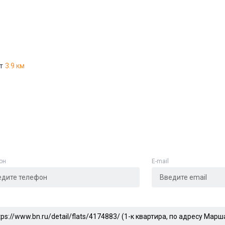
Адрес указан неверно
Цена указана неверно
Другое
т
3.9 км
е
*
Отменить
Отправить
он
E-mail