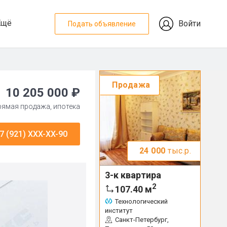
Ещё
Войти
Подать объявление
Продажа
10 205 000 ₽
прямая продажа, ипотека
7 (921) XXX-XX-90
24 000
тыс.р.
3-к квартира
2
107.40
м
Технологический
институт
Санкт-Петербург,