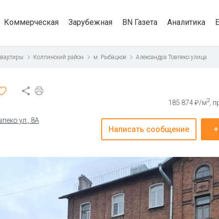
Коммерческая
Зарубежная
BN Газета
Аналитика
квартиры
Колпинский район
м. Рыбацкое
Александра Товпеко улица
2
185 874 ₽/м
, 
пеко ул., 8А
Написать сообщение
+