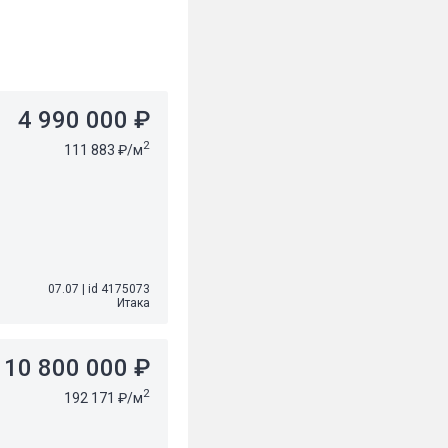
4 990 000 ₽
2
111 883 ₽/м
07.07
|
id 4175073
Итака
10 800 000 ₽
2
192 171 ₽/м