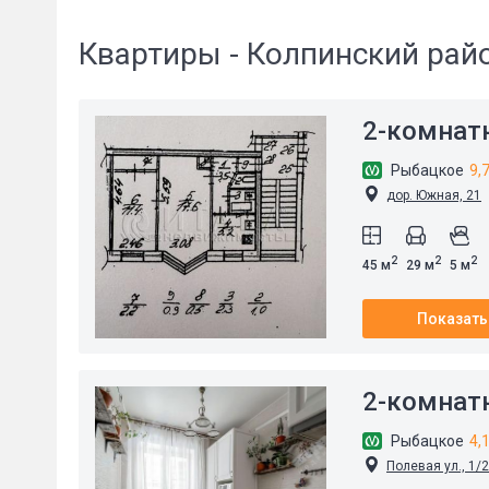
Квартиры - Колпинский рай
2-комнат
Рыбацкое
9,
дор. Южная, 21
2
2
2
45 м
29 м
5 м
Показать
2-комнат
Рыбацкое
4,
Полевая ул., 1/