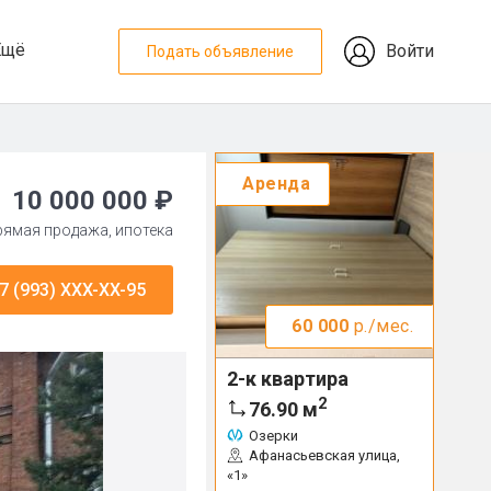
Ещё
Войти
Подать объявление
Аренда
10 000 000 ₽
прямая продажа, ипотека
7 (993) XXX-XX-95
60 000
р./мес.
2-к квартира
2
76.90
м
Озерки
Афанасьевская улица,
«1»