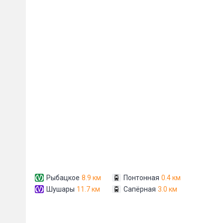
E-mail
*
Рыбацкое
8.9 км
Понтонная
0.4 км
Шушары
11.7 км
Сапёрная
3.0 км
Сообщени