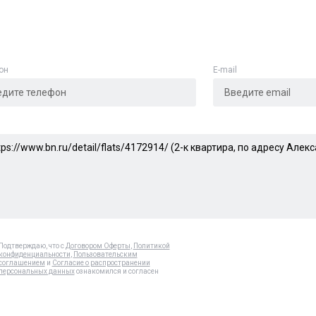
Отменить
Отправить
он
E-mail
Подтверждаю, что с
Договором Оферты
,
Политикой
конфиденциальности
,
Пользовательским
соглашением
и
Согласие о распространении
персональных данных
ознакомился и согласен