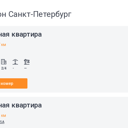
он Санкт-Петербург
ная квартира
7 км
2/4
-
—
 номер
ная квартира
1 км
25А