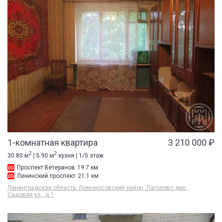
1-комнатная квартира
3 210 000 ₽
2
2
30.80 м
| 5.90 м
кухня | 1/5 этаж
Проспект Ветеранов
19.7 км
Ленинский проспект
21.1 км
Ленинградская область, Ломоносовский район, Лаголово дер.,
Садовая ул., д 1