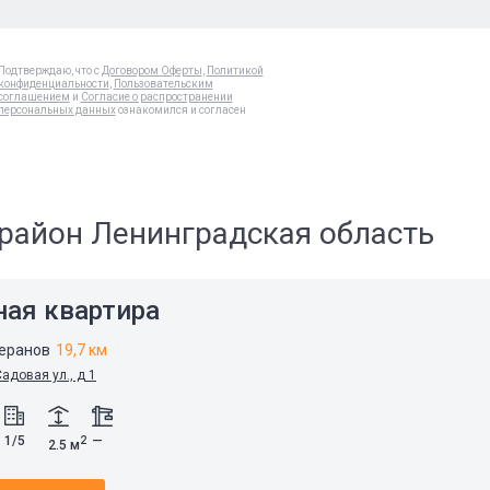
Подтверждаю, что с
Договором Оферты
,
Политикой
конфиденциальности
,
Пользовательским
соглашением
и
Согласие о распространении
персональных данных
ознакомился и согласен
район Ленинградская область
ная квартира
теранов
19,7 км
адовая ул., д 1
1/5
—
2
2.5 м