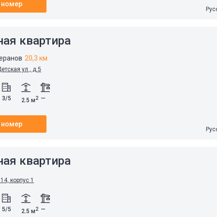
 номер
Рус
ная квартира
теранов
20,3 км
етская ул., д 5
3/5
—
2
2.5 м
 номер
Рус
ная квартира
 14, корпус 1
5/5
—
2
2.5 м