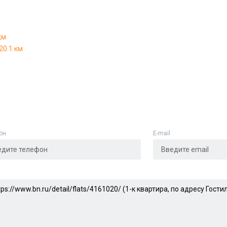
Адрес указан неверно
км
Цена указана неверно
20.1 км
Другое
е
*
он
E-mail
Отменить
Отправить