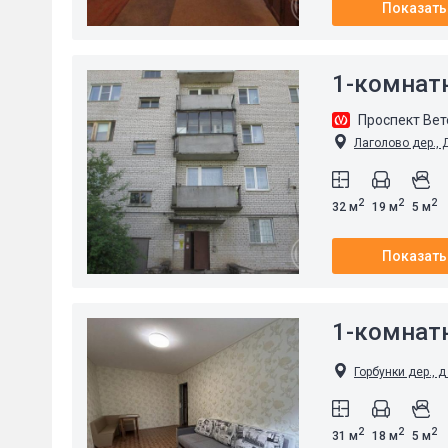
Показать
1-комнат
Проспект Ве
Лаголово дер., Д
2
2
2
32 м
19 м
5 м
Показать
1-комнат
Горбунки дер., д
2
2
2
31 м
18 м
5 м