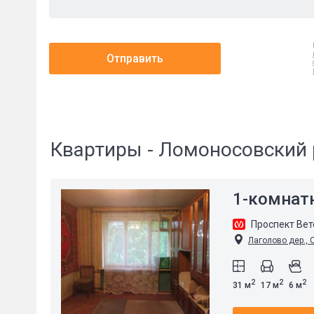
Отправить
Квартиры - Ломоносовский 
1-комнат
Проспект Ве
Лаголово дер., С
2
2
2
31 м
17 м
6 м