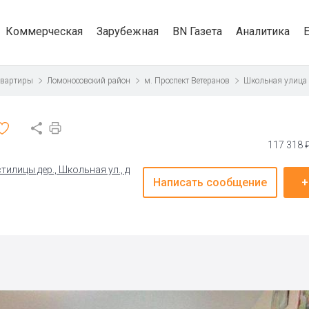
Коммерческая
Зарубежная
BN Газета
Аналитика
квартиры
Ломоносовский район
м. Проспект Ветеранов
Школьная улица
117 318 
илицы дер., Школьная ул., д
Написать сообщение
+