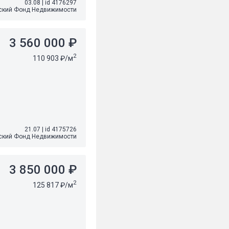
03.08
|
id 4176297
ский Фонд Недвижимости
3 560 000 ₽
2
110 903 ₽/м
21.07
|
id 4175726
ский Фонд Недвижимости
3 850 000 ₽
2
125 817 ₽/м