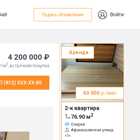
Ещё
Войти
Подать объявление
Аренда
4 200 000 ₽
2
₽/м
, встречная покупка
7 (812) XXX-XX-89
60 000
р./мес.
2-к квартира
2
76.90
м
Озерки
Афанасьевская улица,
«1»