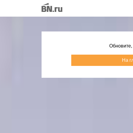
Обновите,
На г