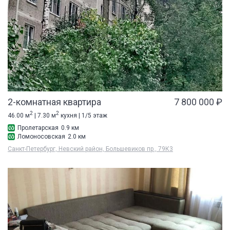
2-комнатная квартира
7 800 000 ₽
2
2
46.00 м
| 7.30 м
кухня | 1/5 этаж
Пролетарская
0.9 км
Ломоносовская
2.0 км
Санкт-Петербург, Невский район, Большевиков пр., 79К3