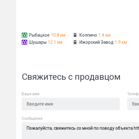
Сообщени
Рыбацкое
10.8 км
Колпино
1.4 км
Шушары
12.1 км
Ижорский Завод
1.9 км
Свяжитесь с продавцом
Ваше имя
Телеф
Cообщение