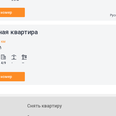
 номер
Рус
ная квартира
0 км
А
4/9
-
—
 номер
Снять квартиру