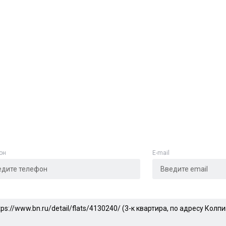
е
*
Отменить
Отправить
он
E-mail