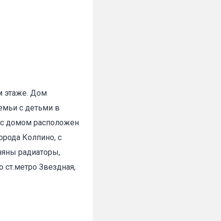
м этаже. Дом
семьи с детьми в
м с домом расположен
орода Колпино, с
няны радиаторы,
о ст.метро Звездная,