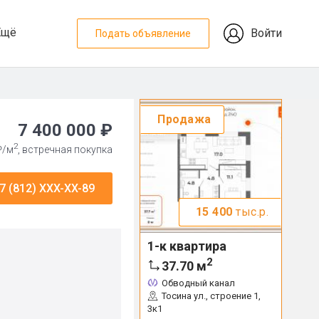
Ещё
Войти
Подать объявление
Продажа
7 400 000 ₽
2
₽/м
, встречная покупка
7 (812) XXX-XX-89
15 400
тыс.р.
1-к квартира
2
37.70
м
Обводный канал
Тосина ул., строение 1,
3к1