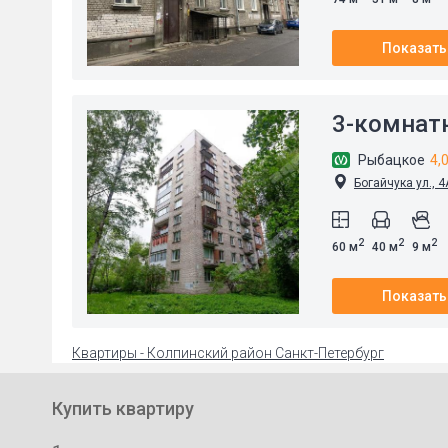
Показать
3-комнат
Рыбацкое
4,
Богайчука ул., 4
2
2
2
60 м
40 м
9 м
Показать
Квартиры - Колпинский район Санкт-Петербург
Купить квартиру