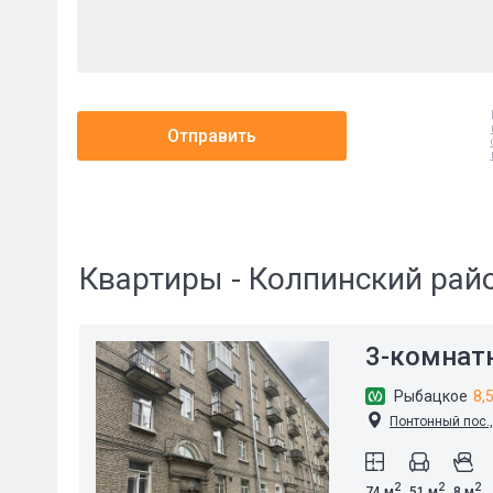
Отправить
Квартиры - Колпинский рай
3-комнат
Рыбацкое
8,
Понтонный пос.,
2
2
2
74 м
51 м
8 м