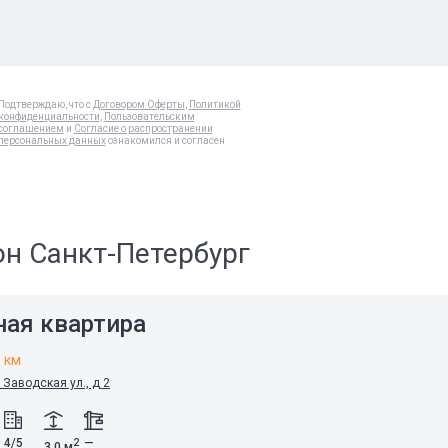
Подтверждаю, что с
Договором Оферты
,
Политикой
конфиденциальности
,
Пользовательским
соглашением
и
Согласие о распространении
персональных данных
ознакомился и согласен
он Санкт-Петербург
ная квартира
5 км
 Заводская ул., д 2
4/5
—
2
3.0 м