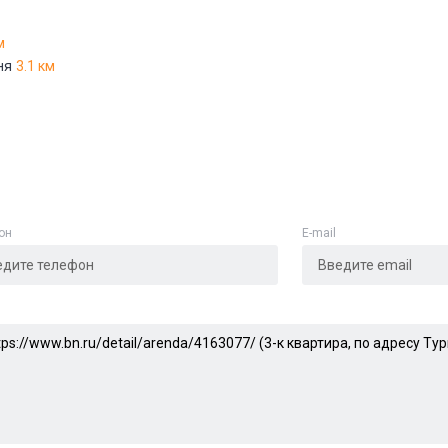
м
ня
3.1 км
он
E-mail