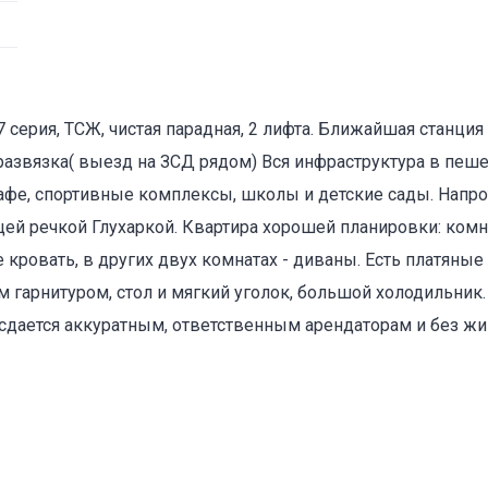
37 серия, ТСЖ, чистая парадная, 2 лифта. Ближайшая станция
развязка( выезд на ЗСД рядом) Вся инфраструктура в пеше
Объект не продается (не сдается)
кафе, спортивные комплексы, школы и детские сады. Напр
щей речкой Глухаркой. Квартира хорошей планировки: ком
Указанные характеристики отличаются от фактических
 кровать, в других двух комнатах - диваны. Есть платяные
Адрес указан неверно
м гарнитуром, стол и мягкий уголок, большой холодильник
Цена указана неверно
 сдается аккуратным, ответственным арендаторам и без ж
Другое
е
*