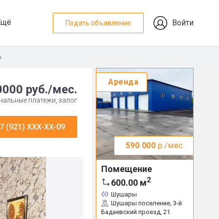
Ещё
Войти
Подать объявление
а
Аренда
0000 руб./мес.
нальные платежи, залог
7 (921) XXX-XX-09
590 000
р./мес.
Помещение
2
600.00
м
Шушары
Шушары поселение, 3-й
Бадаевский проезд, 21