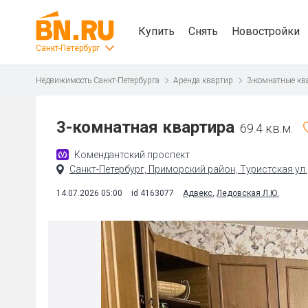
Купить
Снять
Новостройки
Санкт-Петербург
Недвижимость Санкт-Петербурга
Аренда квартир
3-комнатные кв
3-комнатная квартира
69.4 кв.м.
Комендантский проспект
Санкт-Петербург, Приморский район, Туристская ул.
14.07.2026 05:00
id 4163077
Адвекс
,
Ледовская Л.Ю.