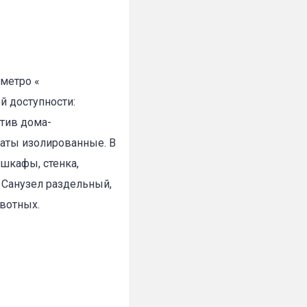
 метро «
й доступности:
отив дома-
наты изолированные. В
 шкафы, стенка,
. Санузел раздельный,
ивотных.