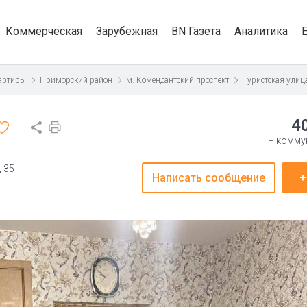
Коммерческая
Зарубежная
BN Газета
Аналитика
артиры
Приморский район
м. Комендантский проспект
Туристская улиц
4
+ комму
, 35
Написать сообщение
+