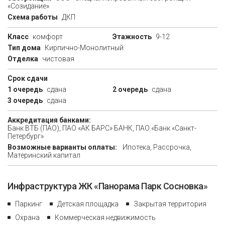
«Созидание»
Схема работы
ДКП
Класс
комфорт
Этажность
9-12
Тип дома
Кирпично-Монолитный
Отделка
чистовая
Срок сдачи
1 очередь
сдана
2 очередь
сдана
3 очередь
сдана
Аккредитация банками:
Банк ВТБ (ПАО), ПАО «АК БАРС» БАНК, ПАО «Банк «Санкт-
Петербург»
Возможные варианты оплаты:
Ипотека, Рассрочка,
Материнский капитал
Инфраструктура ЖК «Панорама Парк Сосновка»
Паркинг
Детская площадка
Закрытая территория
Охрана
Коммерческая недвижимость