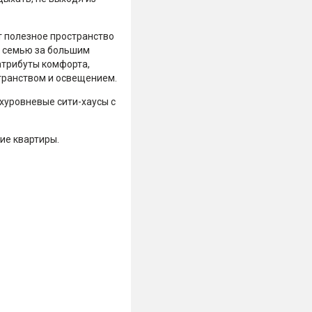
т полезное пространство
т семью за большим
атрибуты комфорта,
странством и освещением.
хуровневые сити-хаусы с
ие квартиры.