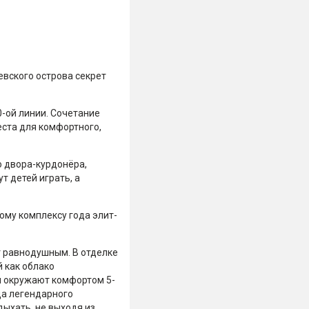
вского острова секрет
-ой линии. Сочетание
еста для комфортного,
о двора-курдонёра,
т детей играть, а
ому комплексу года элит-
т равнодушным. В отделке
 как облако
и окружают комфортом 5-
да легендарного
дыхать, не выходя из