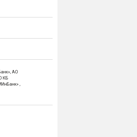
анк», АО
О КБ
ИнБанк» ,