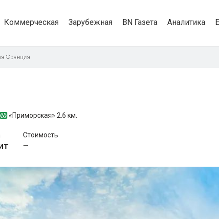
Коммерческая
Зарубежная
BN Газета
Аналитика
ая Франция
«Приморская»
2.6 км.
а
Стоимость
ит
–