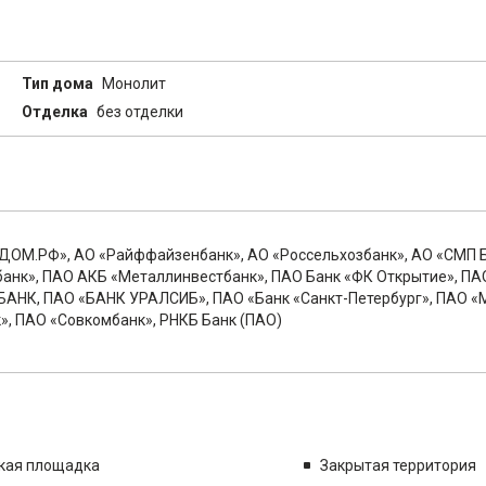
Тип дома
Монолит
Отделка
без отделки
 ДОМ.РФ», АО «Райффайзенбанк», АО «Россельхозбанк», АО «СМП Б
ьбанк», ПАО АКБ «Металлинвестбанк», ПАО Банк «ФК Открытие», ПА
БАНК, ПАО «БАНК УРАЛСИБ», ПАО «Банк «Санкт-Петербург», ПАО «М
 ПАО «Совкомбанк», РНКБ Банк (ПАО)
кая площадка
Закрытая территория