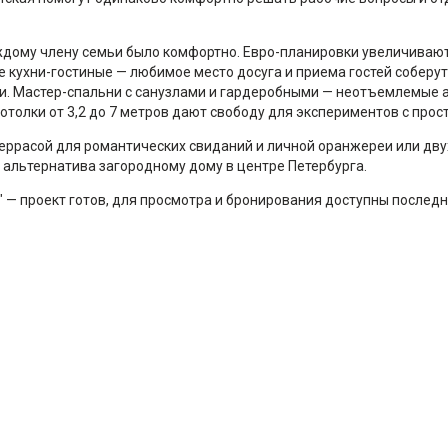
ждому члену семьи было комфортно. Евро-планировки увеличиваю
е кухни-гостиные — любимое место досуга и приема гостей соберу
ии. Мастер-спальни с санузлами и гардеробными — неотъемлемые 
отолки от 3,2 до 7 метров дают свободу для экспериментов с про
еррасой для романтических свиданий и личной оранжереи или дву
я альтернатива загородному дому в центре Петербурга.
— проект готов, для просмотра и бронирования доступны последн