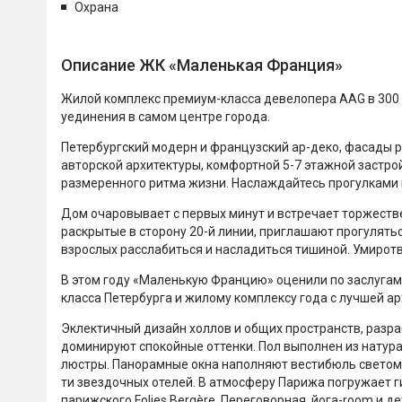
Охрана
Описание ЖК «Маленькая Франция»
Жилой комплекс премиум-класса девелопера AAG в 300 
уединения в самом центре города.
Петербургский модерн и французский ар-деко, фасады 
авторской архитектуры, комфортной 5-7 этажной застро
размеренного ритма жизни. Наслаждайтесь прогулками 
Дом очаровывает с первых минут и встречает торжеств
раскрытые в сторону 20-й линии, приглашают прогулятьс
взрослых расслабиться и насладиться тишиной. Умирот
В этом году «Маленькую Францию» оценили по заслугам 
класса Петербурга и жилому комплексу года с лучшей а
Эклектичный дизайн холлов и общих пространств, разра
доминируют спокойные оттенки. Пол выполнен из натур
люстры. Панорамные окна наполняют вестибюль светом,
ти звездочных отелей. В атмосферу Парижа погружает г
парижского Folies Bergère. Переговорная, йога-room и 