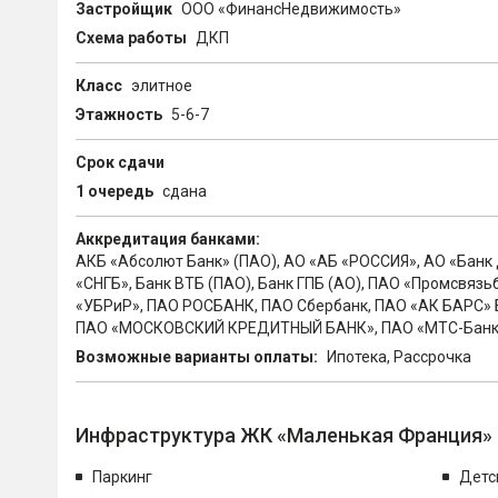
Застройщик
ООО «ФинансНедвижимость»
Схема работы
ДКП
Класс
элитное
Этажность
5-6-7
Срок сдачи
1 очередь
сдана
Аккредитация банками:
АКБ «Абсолют Банк» (ПАО), АО «АБ «РОССИЯ», АО «Банк
«СНГБ», Банк ВТБ (ПАО), Банк ГПБ (АО), ПAO «Промсвяз
«УБРиР», ПАО РОСБАНК, ПАО Сбербанк, ПАО «АК БАРС» 
ПАО «МОСКОВСКИЙ КРЕДИТНЫЙ БАНК», ПАО «МТС-Банк»,
Возможные варианты оплаты:
Ипотека, Рассрочка
Инфраструктура ЖК «Маленькая Франция»
Паркинг
Детс