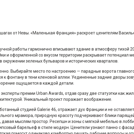
шагах от Невы. «Маленькая Франция» раскроет ценителям Василье
ручной работы гармонично вписывают здание в атмосферу тихой 20
йки и оформленной со вкусом территории раскрывает потенциал м
в окружении зеленых бульваров и исторических кварталов.
енно. Выбирайте место по настроению — парадные ворота главног
я к фонтану в тени кленовой аллеи. Уединенные задние дворы зову
ворение ощущается в каждой детали.
эксперты премии Urban Awards, отдав сразу две статуэтки как жил
рхитектурой. Уникальный проект поражает воображение.
ботанный студией Galerie 46, отражает дух Франции и не оставляе
ального мрамора, природную красоту подчеркивают блики парящей
 давая мыслям простор. Ресепшн и зоны с мягкой мебелью в лобб
ипсовый барельеф в стиле модерн. Ценители узнают панно с фаса
детская помогут одинаково комфортно решать рабочие вопросы и от