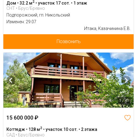
2
Дом • 32.2 м
• участок 17 сот. • 1 этаж
СНТ • Брус/Бревно
Подпорожский, гп. Никольский
Изменен: 29.07
Итака, Казачинина Е.В.
Позвонить
1 / 41
15 600 000 ₽
2
Коттедж • 128 м
• участок 10 сот. • 2 этажа
САД • Брус/Бревно