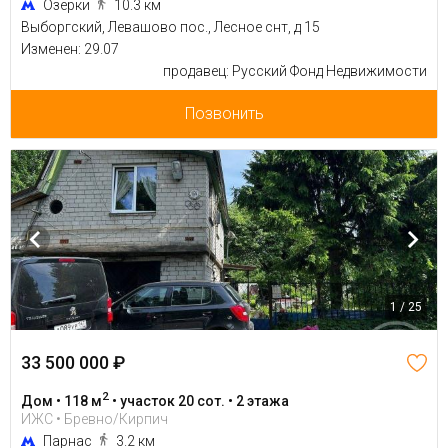
Озерки
10.3 км
Выборгский, Левашово пос., Лесное снт, д 15
Изменен: 29.07
продавец: Русский Фонд Недвижимости
Позвонить
1 / 25
33 500 000 ₽
2
Дом • 118 м
• участок 20 сот. • 2 этажа
ИЖС • Бревно/Кирпич
Парнас
3.2 км