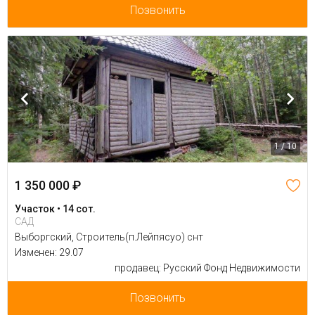
Позвонить
1 / 10
1 350 000 ₽
Участок • 14 сот.
САД
Выборгский, Строитель(п.Лейпясуо) снт
Изменен: 29.07
продавец: Русский Фонд Недвижимости
Позвонить