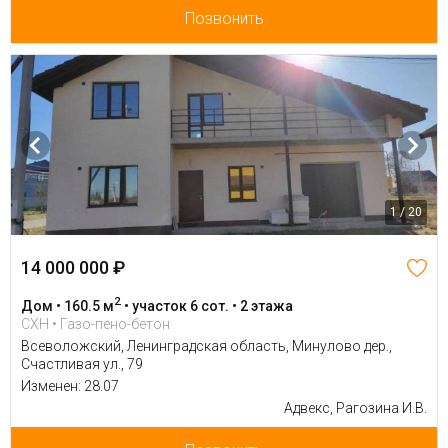
Позвонить
1 / 20
14 000 000 ₽
2
Дом • 160.5 м
• участок 6 сот. • 2 этажа
СХН • Газо-пено-бетон
Всеволожский, Ленинградская область, Минулово дер.,
Счастливая ул., 79
Изменен: 28.07
Адвекс, Рагозина И.В.