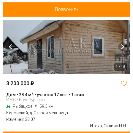
Позвонить
1 / 16
3 200 000 ₽
2
Дом • 28.4 м
• участок 17 сот. • 1 этаж
ИЖС • Брус/Бревно
Рыбацкое
59.3 км
Кировский, д. Старая мельница
Изменен: 29.07
Итака, Силина Н.Н.