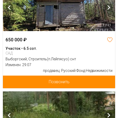
1 / 11
650 000 ₽
Участок • 6.5 сот.
САД
Выборгский, Строитель(п.Лейпясуо) снт
Изменен: 29.07
продавец: Русский Фонд Недвижимости
Позвонить