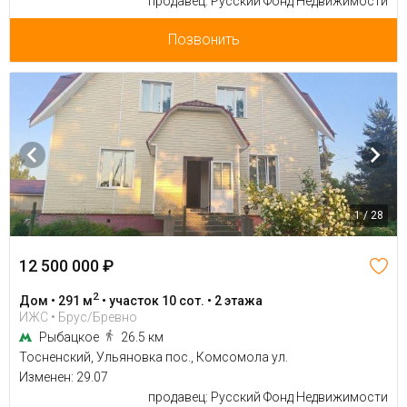
продавец: Русский Фонд Недвижимости
Позвонить
1 / 28
12 500 000 ₽
2
Дом • 291 м
• участок 10 сот. • 2 этажа
ИЖС • Брус/Бревно
Рыбацкое
26.5 км
Тосненский, Ульяновка пос., Комсомола ул.
Изменен: 29.07
продавец: Русский Фонд Недвижимости