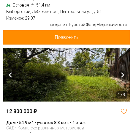
Беговая
51.4 км
Выборгский, Лебяжье пос., Центральная ул., д 51
Изменен: 29.07
продавец: Русский Фонд Недвижимости
Позвонить
1 / 9
12 800 000 ₽
2
Дом • 54.9 м
• участок 8.3 сот. • 1 этаж
САД • Комплекс различных материалов