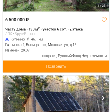
1 / 23
6 500 000 ₽
2
Часть дома • 130 м
• участок 6 сот. • 2 этажа
ЛПХ • Брус/Бревно
Купчино
46.1 км
Гатчинский, Вырица пос., Моховая ул., д 15
Изменен: 29.07
продавец: Русский Фонд Недвижимости
Позвонить