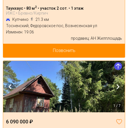
2
Таунхаус • 80 м
• участок 2 сот. • 1 этаж
ИЖС • Бревно/Кирпич
Купчино
21.3 км
Тосненский, Федоровское пос, Вознесенская ул
Изменен: 19.06
продавец: АН Жилплощадь
Позвонить
1 / 7
6 090 000 ₽