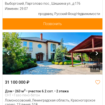
Выборгский, Парголово пос., Шишкина ул., д 176
Изменен: 29.07
продавец: Русский Фонд Недвижимости
Позвонить
1 / 36
31 100 000 ₽
2
Дом • 263 м
• участок 6.2 сот. • 2 этажа
СНТ • Газо-пено-бетон
Ломоносовский, Ленинградская область, Красногорское
сад-во, 13 линия, 518