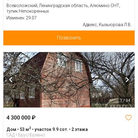
Всеволожский, Ленинградская область, Алюмино СНТ,
тупик Непокоренных
Изменен: 29.07
Адвекс, Кызьюрова Л.В.
Позвонить
1 / 34
4 300 000 ₽
2
Дом • 53 м
• участок 9.9 сот. • 2 этажа
САД • Брус/Бревно