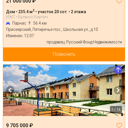
21 000 000 ₽
2
Дом • 235.4 м
• участок 20 сот. • 2 этажа
ИЖС • Бревно/Кирпич
Парнас
56.4 км
Приозерский, Пятиречье пос., Школьная ул., д 10
Изменен: 12.07
продавец: Русский Фонд Недвижимости
Позвонить
1 / 16
9 705 000 ₽