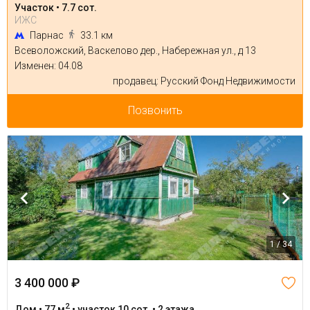
Участок • 7.7 сот.
ИЖС
Парнас
33.1 км
Всеволожский, Васкелово дер., Набережная ул., д 13
Изменен: 04.08
продавец: Русский Фонд Недвижимости
Позвонить
1 / 34
3 400 000 ₽
2
Дом • 77 м
• участок 10 сот. • 2 этажа