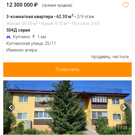
12 300 000 ₽
(прямая продажа)
2
3-комнатная квартира • 62.30 м
•
2/9 этаж
2
2
Жилая: 39.50 м
• Кухня: 9.70 м
• Потолок: 2.65
504Д серия
Купчино
1 км
Купчинская улица, 25/11
Изменен: вчера
продавец: частное
Позвонить
1 / 22