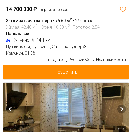
14 700 000 ₽
(прямая продажа)
2
3-комнатная квартира • 76.60 м
•
2/2 этаж
2
2
Жилая: 48.40 м
• Кухня: 10.30 м
• Потолок: 2.54
Панельный
Купчино
14.1 км
Пушкинский, Пушкин г., Саперная ул., д 58
Изменен: 01.08
продавец: Русский Фонд Недвижимости
Позвонить
1 / 13