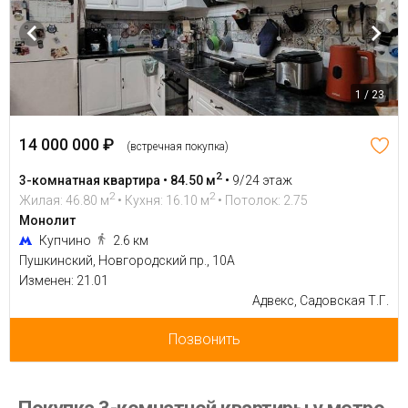
1 / 23
14 000 000 ₽
(встречная покупка)
2
3-комнатная квартира • 84.50 м
•
9/24 этаж
2
2
Жилая: 46.80 м
• Кухня: 16.10 м
• Потолок: 2.75
Монолит
Купчино
2.6 км
Пушкинский, Новгородский пр., 10А
Изменен: 21.01
Адвекс, Садовская Т.Г.
Позвонить