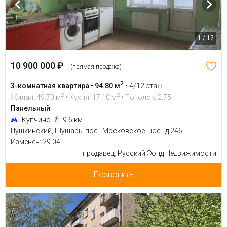
1 / 12
10 900 000 ₽
(прямая продажа)
2
3-комнатная квартира • 94.80 м
•
4/12 этаж
2
2
Жилая: 49.70 м
• Кухня: 17.10 м
• Потолок: 2.75
Панельный
Купчино
9.6 км
Пушкинский, Шушары пос., Московское шос., д 246
Изменен: 29.04
продавец: Русский Фонд Недвижимости
Позвонить