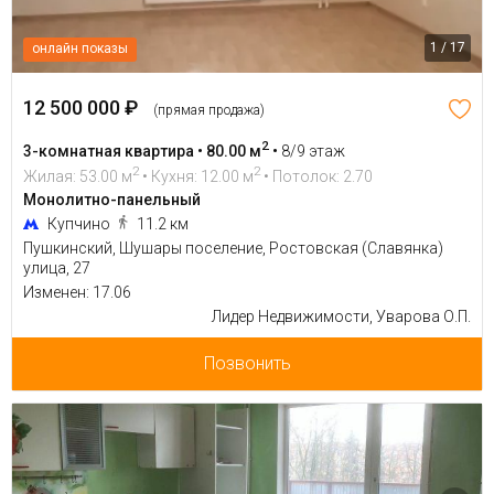
1 / 17
онлайн показы
12 500 000 ₽
(прямая продажа)
2
3-комнатная квартира • 80.00 м
•
8/9 этаж
2
2
Жилая: 53.00 м
• Кухня: 12.00 м
• Потолок: 2.70
Монолитно-панельный
Купчино
11.2 км
Пушкинский, Шушары поселение, Ростовская (Славянка)
улица, 27
Изменен: 17.06
Лидер Недвижимости, Уварова О.П.
Позвонить