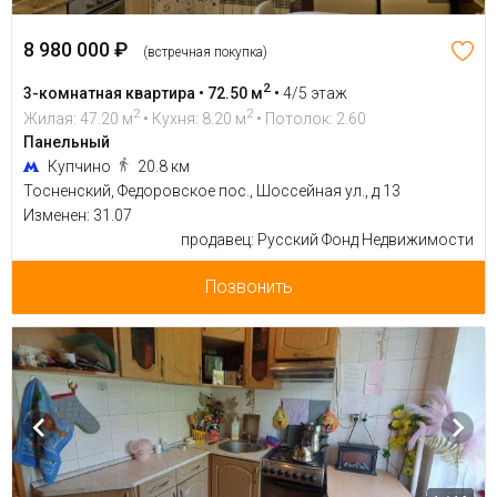
8 980 000 ₽
(встречная покупка)
2
3-комнатная квартира • 72.50 м
•
4/5 этаж
2
2
Жилая: 47.20 м
• Кухня: 8.20 м
• Потолок: 2.60
Панельный
Купчино
20.8 км
Тосненский, Федоровское пос., Шоссейная ул., д 13
Изменен: 31.07
продавец: Русский Фонд Недвижимости
Позвонить