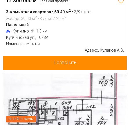
12 800 000 ₽
(прямая продажа)
2
3-комнатная квартира • 60.40 м
•
3/9 этаж
2
2
Жилая: 39.00 м
• Кухня: 7.20 м
Панельный
Купчино
1.3 км
Купчинская ул., 10к3А
Изменен: сегодня
Адвекс, Кулаков А.В.
Позвонить
онлайн показы