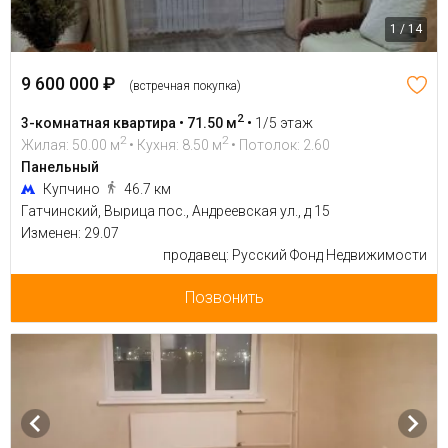
1 / 14
9 600 000 ₽
(встречная покупка)
2
3-комнатная квартира • 71.50 м
•
1/5 этаж
2
2
Жилая: 50.00 м
• Кухня: 8.50 м
• Потолок: 2.60
Панельный
Купчино
46.7 км
Гатчинский, Вырица пос., Андреевская ул., д 15
Изменен: 29.07
продавец: Русский Фонд Недвижимости
Позвонить