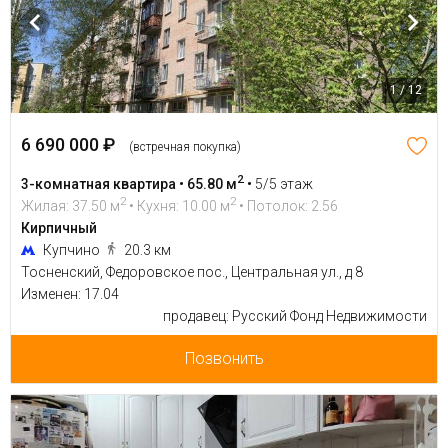
1 / 12
6 690 000 ₽
(встречная покупка)
2
3-комнатная квартира • 65.80 м
•
5/5 этаж
2
2
Жилая: 37.50 м
• Кухня: 10.00 м
• Потолок: 2.56
Кирпичный
Купчино
20.3 км
Тосненский, Федоровское пос., Центральная ул., д 8
Изменен: 17.04
продавец: Русский Фонд Недвижимости
Позвонить