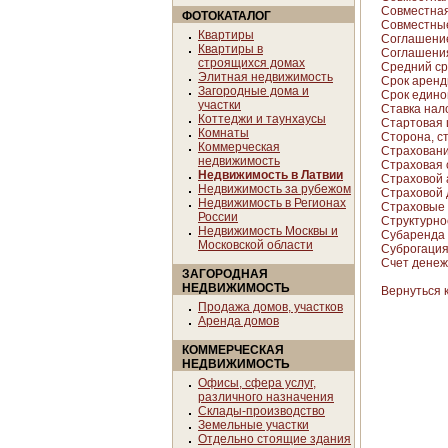
Совместная
ФОТОКАТАЛОГ
Совместны
Квартиры
Соглашение
Квартиры в
Соглашения 
строящихся домах
Средний сро
Элитная недвижимость
Срок арен
Загородные дома и
Срок единов
участки
Ставка нал
Коттеджи и таунхаусы
Стартовая 
Комнаты
Сторона, с
Коммерческая
Страховани
недвижимость
Страховая 
Недвижимость в Латвии
Страховой 
Недвижимость за рубежом
Страховой 
Недвижимость в Регионах
Страховые 
России
Структурно
Недвижимость Москвы и
Субаренда
Московской области
Суброгация 
Счет денеж
ЗАГОРОДНАЯ
НЕДВИЖИМОСТЬ
Вернуться 
Продажа домов, участков
Аренда домов
КОММЕРЧЕСКАЯ
НЕДВИЖИМОСТЬ
Офисы, сфера услуг,
различного назначения
Склады-производство
Земельные участки
Отдельно стоящие здания