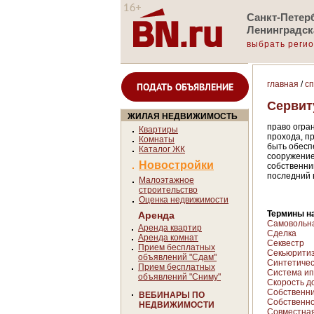
Санкт-Петерб
Ленинградск
выбрать реги
главная
/
с
ПОДАТЬ ОБЪЯВЛЕНИЕ
Сервит
ЖИЛАЯ НЕДВИЖИМОСТЬ
право огра
Квартиры
прохода, п
Комнаты
быть обесп
Каталог ЖК
сооружение
Новостройки
собственни
последний 
Малоэтажное
строительство
Оценка недвижимости
Термины на
Аренда
Самовольна
Аренда квартир
Сделка
Аренда комнат
Секвестр
Прием бесплатных
Секьюрити
объявлений "Сдам"
Синтетическ
Прием бесплатных
Система ип
объявлений "Сниму"
Скорость д
Собственн
ВЕБИНАРЫ ПО
Собственно
НЕДВИЖИМОСТИ
Совместная