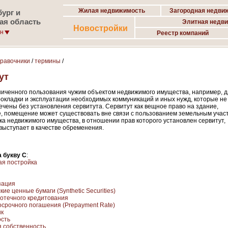
Жилая недвижимость
Загородная недви
ург и
ая область
Элитная недв
Новостройки
он
Реестр компаний
правочники
/
термины
/
ут
ниченного пользования чужим объектом недвижимого имущества, например, 
рокладки и эксплуатации необходимых коммуникаций и иных нужд, которые не
ечены без установления сервитута. Сервитут как вещное право на здание,
, помещение может существовать вне связи с пользованием земельным участ
ка недвижимого имущества, в отношении прав которого установлен сервитут,
выступает в качестве обременения.
 букву С
:
я постройка
зация
ие ценные бумаги (Synthetic Securities)
отечного кредитования
осрочного погашения (Prepayment Rate)
ик
сть
 собственность