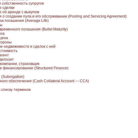
 собственность супругов
е сделки
 об аренде с выкупом
о создании пула и его обслуживании (Pooling and Servicing Agreement)
к погашения (Average Life)
ды
ременного погашения (Bullet Maturity)
ога
цена
тороны
е недвижимости и сделок с ней
стоимость
агент
депозит
компании, страховщик
е финансирование (Structured Finance)
(Subrogation)
ного обеспечения (Cash Collateral Account — CCA)
к списку терминов