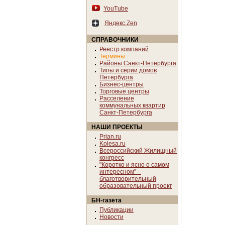
YouTube
Яндекс.Zen
СПРАВОЧНИКИ
Реестр компаний
Термины
Районы Санкт-Петербурга
Типы и серии домов
Петербурга
Бизнес-центры
Торговые центры
Расселение
коммунальных квартир
Санкт-Петербурга
НАШИ ПРОЕКТЫ
Prian.ru
Kolesa.ru
Всероссийский Жилищный
конгресс
"Коротко и ясно о самом
интересном" –
благотворительный
образовательный проект
БН-газета
Публикации
Новости