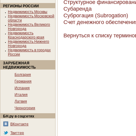
Структурное финансирование
РЕГИОНЫ РОССИИ
Субаренда
Недвижимость Москвы
Суброгация (Subrogation)
Недвижимость Московской
области
Счет денежного обеспечения
Недвижимость Великого
Новгорода
Недвижимость
Вернуться к списку термино
Краснодарского края
Недвижимость Нижнего
Новгорода
Недвижимость в городах
России
ЗАРУБЕЖНАЯ
НЕДВИЖИМОСТЬ
Болгария
Германия
Испания
Италия
Латвия
Черногория
БН.ру в соцсетях
ВКонтакте
Твиттер