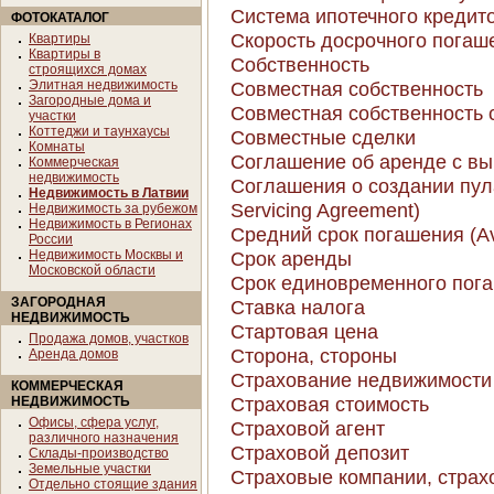
Система ипотечного кредит
ФОТОКАТАЛОГ
Скорость досрочного погаше
Квартиры
Квартиры в
Собственность
строящихся домах
Элитная недвижимость
Совместная собственность
Загородные дома и
Совместная собственность 
участки
Коттеджи и таунхаусы
Совместные сделки
Комнаты
Соглашение об аренде с в
Коммерческая
недвижимость
Соглашения о создании пула
Недвижимость в Латвии
Servicing Agreement)
Недвижимость за рубежом
Недвижимость в Регионах
Средний срок погашения (Av
России
Недвижимость Москвы и
Срок аренды
Московской области
Срок единовременного погаше
ЗАГОРОДНАЯ
Ставка налога
НЕДВИЖИМОСТЬ
Стартовая цена
Продажа домов, участков
Сторона, стороны
Аренда домов
Страхование недвижимости 
КОММЕРЧЕСКАЯ
Страховая стоимость
НЕДВИЖИМОСТЬ
Офисы, сфера услуг,
Страховой агент
различного назначения
Страховой депозит
Склады-производство
Земельные участки
Страховые компании, стра
Отдельно стоящие здания