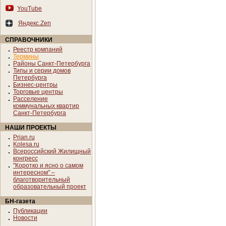
YouTube
Яндекс.Zen
СПРАВОЧНИКИ
Реестр компаний
Термины
Районы Санкт-Петербурга
Типы и серии домов
Петербурга
Бизнес-центры
Торговые центры
Расселение
коммунальных квартир
Санкт-Петербурга
НАШИ ПРОЕКТЫ
Prian.ru
Kolesa.ru
Всероссийский Жилищный
конгресс
"Коротко и ясно о самом
интересном" –
благотворительный
образовательный проект
БН-газета
Публикации
Новости